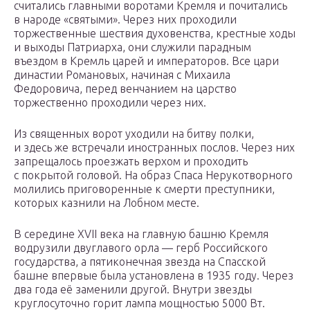
считались главными воротами Кремля и почитались
в народе «святыми». Через них проходили
торжественные шествия духовенства, крестные ходы
и выходы Патриарха, они служили парадным
въездом в Кремль царей и императоров. Все цари
династии Романовых, начиная с Михаила
Федоровича, перед венчанием на царство
торжественно проходили через них.
Из священных ворот уходили на битву полки,
и здесь же встречали иностранных послов. Через них
запрещалось проезжать верхом и проходить
с покрытой головой. На образ Спаса Нерукотворного
молились приговоренные к смерти преступники,
которых казнили на Лобном месте.
В середине XVII века на главную башню Кремля
водрузили двуглавого орла — герб Российского
государства, а пятиконечная звезда на Спасской
башне впервые была установлена в 1935 году. Через
два года её заменили другой. Внутри звезды
круглосуточно горит лампа мощностью 5000 Вт.