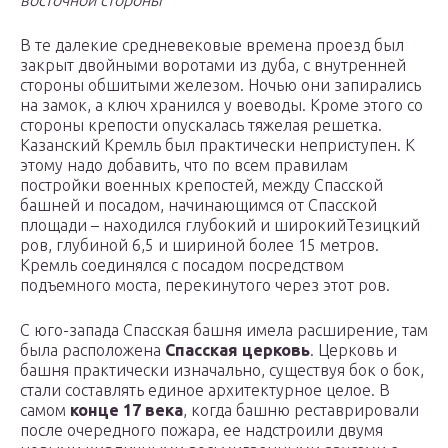
восточной стороны
В те далекие средневековые времена проезд был
закрыт двойными воротами из дуба, с внутренней
стороны обшитыми железом. Ночью они запирались
на замок, а ключ хранился у воеводы. Кроме этого со
стороны крепости опускалась тяжелая решетка.
Казанский Кремль был практически неприступен. К
этому надо добавить, что по всем правилам
постройки военных крепостей, между Спасской
башней и посадом, начинающимся от Спасской
площади – находился глубокий и широкийТезицкий
ров, глубиной 6,5 и шириной более 15 метров.
Кремль соединялся с посадом посредством
подъемного моста, перекинутого через этот ров.
С юго-запада Спасская башня имела расширение, там
была расположена
Спасская церковь
. Церковь и
башня практически изначально, существуя бок о бок,
стали составлять единое архитектурное целое. В
самом
конце 17 века
, когда башню реставрировали
после очередного пожара, ее надстроили двумя