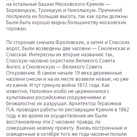
на остальные башни Московского Кремля —
Боровицкую, Троицкую и Никольскую. Причиной
послужила их большая высота, так как орлы должны
были быть хорошо видны большинству московских
горожан.
По сторонам сначала Фроловских, а затем и Спасских
ворот, были возведены две часовни — Смоленская и
Спасская. Интересны их вторые названия: так,
Спасскую часовню окрестили Великого Совета
Ангел, а Смоленскую — Великого Совета
Откровение. В самом начале 19 века деревянные
часовни снесли и на их месте возвели новые, но уже
из камня. И тут грянула война 1812 года. Как
известно, Наполеон особо не церемонился с
культовыми российскими сооружениями и
безжалостно их разрушал. Архитектор Герасимов
П.А. проводил работы по реставрации Кремля в 1862
году и во время их осуществления им были
восстановлены эти 2 часовни: правда, по
совершенно новому проекту. Вновь построенные и
освященные в октябре того же года часовни попали