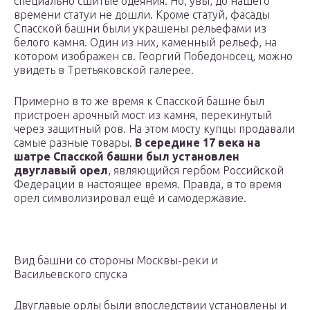
специально сшитые одеяния. Но, увы, до нашего
времени статуи не дошли. Кроме статуй, фасады
Спасской башни были украшены рельефами из
белого камня. Один из них, каменный рельеф, на
котором изображен св. Георгий Победоносец, можно
увидеть в Третьяковской галерее.
Примерно в то же время к Спасской башне был
пристроен арочный мост из камня, перекинутый
через защитный ров. На этом мосту купцы продавали
самые разные товары.
В середине 17 века на
шатре Спасской башни был установлен
двуглавый орел
, являющийся гербом Российской
Федерации в настоящее время. Правда, в то время
орел символизировал ещё и самодержавие.
Вид башни со стороны Москвы-реки и
Васильевского спуска
Двуглавые орлы были впоследствии установлены и