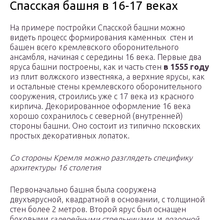
Спасская башня в 16-17 веках
На примере постройки Спасской башни можно
видеть процесс формирования каменных стен и
башен всего кремлевского оборонительного
ансамбля, начиная с середины 16 века. Первые два
яруса башни построены, как и часть стен
в 1555 году
из плит волжского известняка, а верхние ярусы, как
и остальные стены кремлевского оборонительного
сооружения, строились уже с 17 века из красного
кирпича. Декорированное оформление 16 века
хорошо сохранилось с северной (внутренней)
стороны башни. Оно состоит из типично псковских
простых декоративных лопаток.
Со стороны Кремля можно разглядеть специфику
архитектуры 16 столетия
Первоначально башня была сооружена
двухъярусной, квадратной в основании, с толщиной
стен более 2 метров. Второй ярус был оснащен
боковыми
галерейными стрельницами
и
дозорной