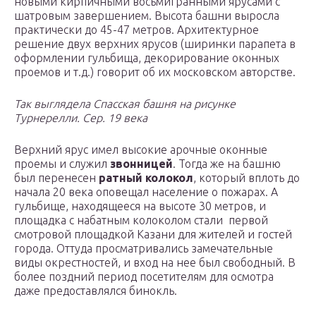
новыми кирпичными восьмигранными ярусами с
шатровым завершением. Высота башни выросла
практически до 45-47 метров. Архитектурное
решение двух верхних ярусов (ширинки парапета в
оформлении гульбища, декорирование оконных
проемов и т.д.) говорит об их московском авторстве.
Так выглядела Спасская башня на рисунке
Турнерелли. Сер. 19 века
Верхний ярус имел высокие арочные оконные
проемы и служил
звонницей
. Тогда же на башню
был перенесен
ратный колокол
, который вплоть до
начала 20 века оповещал население о пожарах. А
гульбище, находящееся на высоте 30 метров, и
площадка с набатным колоколом стали первой
смотровой площадкой Казани для жителей и гостей
города. Оттуда просматривались замечательные
виды окрестностей, и вход на нее был свободный. В
более поздний период посетителям для осмотра
даже предоставлялся бинокль.