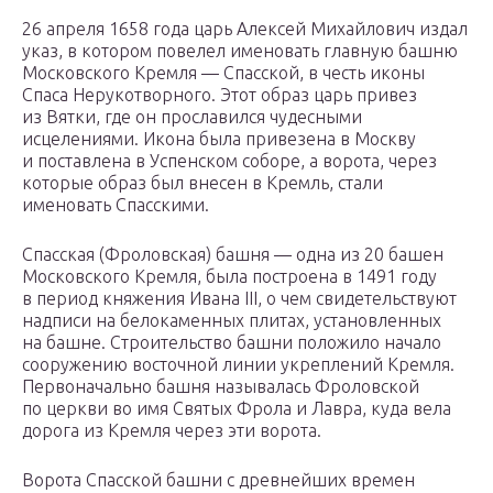
26 апреля 1658 года царь Алексей Михайлович издал
указ, в котором повелел именовать главную башню
Московского Кремля — Спасской, в честь иконы
Спаса Нерукотворного. Этот образ царь привез
из Вятки, где он прославился чудесными
исцелениями. Икона была привезена в Москву
и поставлена в Успенском соборе, а ворота, через
которые образ был внесен в Кремль, стали
именовать Спасскими.
Спасская (Фроловская) башня — одна из 20 башен
Московского Кремля, была построена в 1491 году
в период княжения Ивана III, о чем свидетельствуют
надписи на белокаменных плитах, установленных
на башне. Строительство башни положило начало
сооружению восточной линии укреплений Кремля.
Первоначально башня называлась Фроловской
по церкви во имя Святых Фрола и Лавра, куда вела
дорога из Кремля через эти ворота.
Ворота Спасской башни с древнейших времен