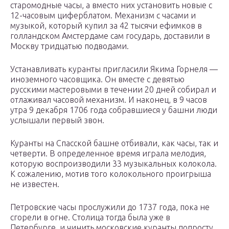
старомодные часы, а вместо них установить новые с
12-часовым циферблатом. Механизм с часами и
музыкой, который купил за 42 тысячи ефимков в
голландском Амстердаме сам государь, доставили в
Москву тридцатью подводами.
Устанавливать куранты пригласили Якима Горнеля —
иноземного часовщика. Он вместе с девятью
русскими мастеровыми в течении 20 дней собирал и
отлаживал часовой механизм. И наконец, в 9 часов
утра 9 декабря 1706 года собравшиеся у башни люди
услышали первый звон.
Куранты на Спасской башне отбивали, как часы, так и
четверти. В определенное время играла мелодия,
которую воспроизводили 33 музыкальных колокола.
К сожалению, мотив того колокольного проигрыша
не известен.
Петровские часы прослужили до 1737 года, пока не
сгорели в огне. Столица тогда была уже в
Петербурге, и чинить московские куранты попросту