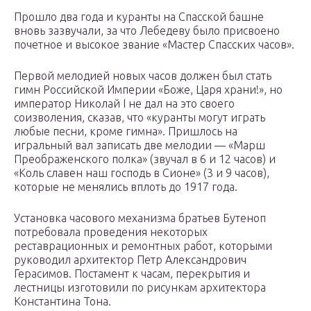
Прошло два года и куранты на Спасской башне
вновь зазвучали, за что Лебедеву было присвоено
почетное и высокое звание «Мастер Спасских часов».
Первой мелодией новых часов должен был стать
гимн Российской Империи «Боже, Царя храни!», но
император Николай I не дал на это своего
соизволения, сказав, что «куранты могут играть
любые песни, кроме гимна». Пришлось на
игральный вал записать две мелодии — «Марш
Преображенского полка» (звучал в 6 и 12 часов) и
«Коль славен наш господь в Сионе» (3 и 9 часов),
которые не менялись вплоть до 1917 года.
Установка часового механизма братьев Бутеноп
потребовала проведения некоторых
реставрационных и ремонтных работ, которыми
руководил архитектор Петр Александрович
Герасимов. Постамент к часам, перекрытия и
лестницы изготовили по рисункам архитектора
Константина Тона.