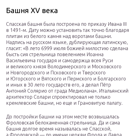
Башня XV века
Спасская башня была построена по приказу Ивана III
в 1491-м. Дату можно установить так точно благодаря
плитам из белого камня над воротами башни.
Надпись на русском языке, дублирующая латинскую,
гласит: «В лето 6999 июля божией милостию сделана
бысть сия стрельница повелением Иоанна
Васильевича государя и самодержца всея Руси
и великого князя Володимерского и Московского
и Новгородского и Псковского и Тверского
и Югорского и Вятского и Пермского и Болгарского
и иных в 30 лето государств его, а делал Пётр
Антоний Солярио от града Медиолана». Итальянский
архитектор Солари спроектировал не только
кремлевские башни, но еще и Грановитую палату.
До постройки башни на этом месте возвышалась
Фроловская белокаменная стрельница. Да и сама
башня долгое время называлась не Спасской,
а Фроловской — по имени церкви Фрола и Лавра,