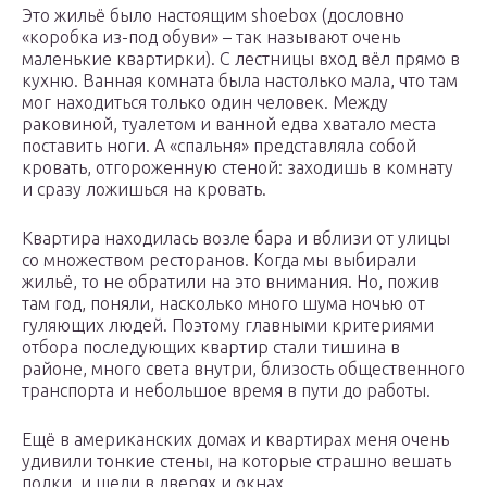
Это жильё было настоящим shoebox (дословно
«коробка из-под обуви» – так называют очень
маленькие квартирки). С лестницы вход вёл прямо в
кухню. Ванная комната была настолько мала, что там
мог находиться только один человек. Между
раковиной, туалетом и ванной едва хватало места
поставить ноги. А «спальня» представляла собой
кровать, отгороженную стеной: заходишь в комнату
и сразу ложишься на кровать.
Квартира находилась возле бара и вблизи от улицы
со множеством ресторанов. Когда мы выбирали
жильё, то не обратили на это внимания. Но, пожив
там год, поняли, насколько много шума ночью от
гуляющих людей. Поэтому главными критериями
отбора последующих квартир стали тишина в
районе, много света внутри, близость общественного
транспорта и небольшое время в пути до работы.
Ещё в американских домах и квартирах меня очень
удивили тонкие стены, на которые страшно вешать
полки, и щели в дверях и окнах.