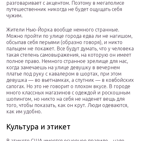
разговаривает с акцентом. Поэтому в мегаполисе
путешественник никогда не будет ощущать себя
чужим.
Жители Нью-Йорка вообще немного странные.
Можно пройти по улице города едва ли не нагишом,
обсыпав себя перьями (образно говоря), и никто
пальцем не покажет. Все будут думать, что у человека
такая степень самовыражения, на которую он имеет
полное право. Немного странное зрелище для нас,
когда замечаешь на улице девушку в вечернем
платье под руку с кавалером в шортах, при этом
девушка — во вьетнамках, а спутник — в ковбойских
сапогах. Но это не говорит о плохом вкусе. В городе
много классных магазинов с одеждой и роскошным
шопингом, но никто на себя не наденет вещь для
того, чтобы показать, как он крут. Люди одеваются,
как им удобно.
Культура и этикет
В этикете США имеется основное правило – надо