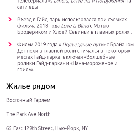
телесериала «s
Diners, Drive-Ins и Погружения
на
сети еды .
Въезд в Гайд-парк использовался при съемках
фильма 2018 года
Love Is Blind
с Мэтью
Бродериком и Хлоей Севиньи в главных ролях .
Фильм 2019 года «
Подъездные пути»
с Брайаном
Деннехи в главной роли снимался в некоторых
местах Гайд-парка, включая «Волшебные
ролики Гайд-парка» и «Нана-мороженое и
гриль».
Жилье рядом
Восточный Гарлем
The Park Ave North
65 East 129th Street, Нью-Йорк, NY