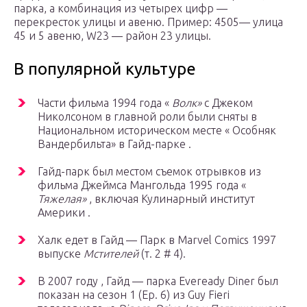
парка, а комбинация из четырех цифр —
перекресток улицы и авеню. Пример: 4505— улица
45 и 5 авеню, W23 — район 23 улицы.
В популярной культуре
Части фильма 1994 года «
Волк»
с Джеком
Николсоном в главной роли были сняты в
Национальном историческом месте «
Особняк
Вандербильта»
в Гайд-парке .
Гайд-парк был местом съемок отрывков из
фильма Джеймса Мангольда 1995 года «
Тяжелая»
, включая Кулинарный институт
Америки .
Халк едет в Гайд — Парк в Marvel Comics 1997
выпуске
Мстителей
(т. 2 # 4).
В 2007 году , Гайд — парка Eveready Diner был
показан на сезон 1 (Ep. 6) из Guy Fieri