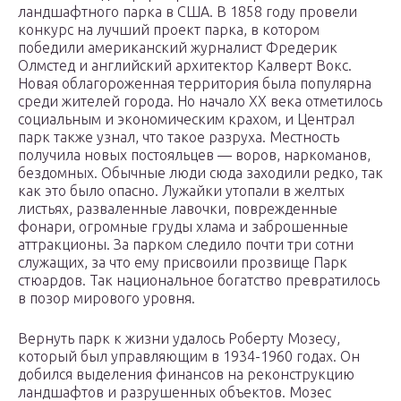
ландшафтного парка в США. В 1858 году провели
конкурс на лучший проект парка, в котором
победили американский журналист Фредерик
Олмстед и английский архитектор Калверт Вокс.
Новая облагороженная территория была популярна
среди жителей города. Но начало XX века отметилось
социальным и экономическим крахом, и Централ
парк также узнал, что такое разруха. Местность
получила новых постояльцев — воров, наркоманов,
бездомных. Обычные люди сюда заходили редко, так
как это было опасно. Лужайки утопали в желтых
листьях, разваленные лавочки, поврежденные
фонари, огромные груды хлама и заброшенные
аттракционы. За парком следило почти три сотни
служащих, за что ему присвоили прозвище Парк
стюардов. Так национальное богатство превратилось
в позор мирового уровня.
Вернуть парк к жизни удалось Роберту Мозесу,
который был управляющим в 1934-1960 годах. Он
добился выделения финансов на реконструкцию
ландшафтов и разрушенных объектов. Мозес