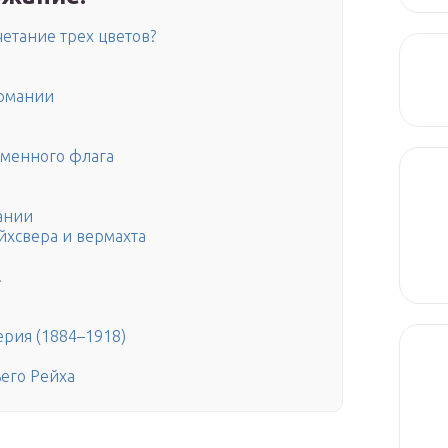
четание трех цветов?
ермании
еменного флага
ании
йхсвера и вермахта
.
рия (1884–1918)
его Рейха