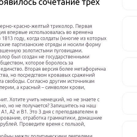
оявилось сочетание трех
ерно-красно-желтый триколор. Первая
ация впервые использовалась во времена
1813 году, когда солдаты (многие из которых
ские партизанские отряды и носили форму
рашенную золотистыми пуговицами.
колор был создан не государственными
бществом, которое боролось за
единство. Вторая версия более метафорична
ства, но посредством кровавых сражений
ета свободы. Согласно другим источникам
перии, а красный – символом крови,
ит. Хотите учить немецкий, но не знаете с
ьно, но не получается? Запишитесь на наш
1, А2 и В1. Это 3 дня с преподавателем в
ирование, отработка грамматики, домашние
 рублей. Проведите время с пользой,
войны между политическими деятелями