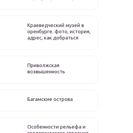
Краеведческий музей в
оренбурге. фото, история,
адрес, как добраться
Приволжская
возвышенность
Багамские острова
Особенности рельефа и
геологического строения