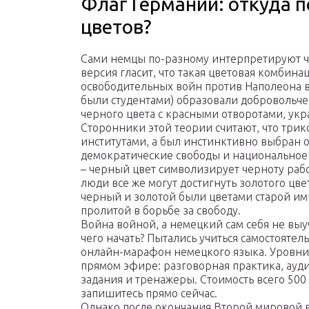
Флаг Германии: откуда п
цветов?
Сами немцы по-разному интерпретируют ч
версия гласит, что такая цветовая комбин
освободительных войн против Наполеона в 
были студентами) образовали добровольче
черного цвета с красными отворотами, ук
Сторонники этой теории считают, что три
институтами, а был инстинктивно выбран о
демократические свободы и национальное 
– черный цвет символизирует черноту раб
люди все же могут достигнуть золотого цв
черный и золотой были цветами старой им
пролитой в борьбе за свободу.
Война войной, а немецкий сам себя не выуч
чего начать? Пытались учиться самостоятел
онлайн-марафон немецкого языка. Уровни А
прямом эфире: разговорная практика, ауд
задания и тренажеры. Стоимость всего 500
запишитесь прямо сейчас.
Однако после окончания Второй мировой 