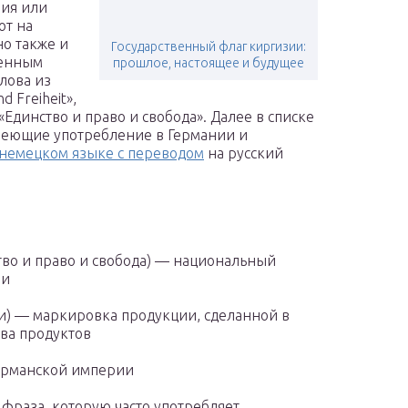
ия или
ют на
но также и
Государственный флаг киргизии:
ненным
прошлое, настоящее и будущее
лова из
d Freiheit»,
«Единство и право и свобода». Далее в списке
имеющие употребление в Германии и
немецком языке с переводом
на русский
инство и право и свобода) — национальный
ии
ии) — маркировка продукции, сделанной в
ва продуктов
 Германской империи
— фраза, которую часто употребляет