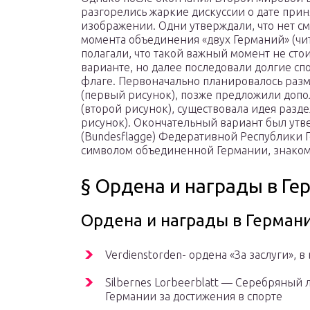
разгорелись жаркие дискуссии о дате прин
изображении. Одни утверждали, что нет с
момента объединения «двух Германий» (чит
полагали, что такой важный момент не сто
варианте, но далее последовали долгие сп
флаге. Первоначально планировалось разм
(первый рисунок), позже предложили допо
(второй рисунок), существовала идея разд
рисунок). Окончательный вариант был утве
(Bundesflagge) Федеративной Республики Ге
символом объединенной Германии, знаком 
§ Ордена и награды в Ге
Ордена и награды в Герман
Verdienstorden- ордена «За заслуги», 
Silbernes Lorbeerblatt — Серебряный 
Германии за достижения в спорте