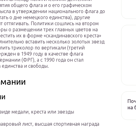
ятия общего флага и о его графическом
мысла в утверждении национального флага до
ать о дне немецкого единства), другие
ит оттягивать. Политики сошлись на втором
оры о размещении трех главных цветов на
естить их в форме «скандинавского креста»
лнительно вставить несколько золотых звезд
елить триколор по вертикали (третий
ржден в 1949 году в качестве флага
рмании (ФРГ), а с 1990 года он стал
единства и свободы.
рмании
ии
Поч
на 
в виде медали, креста или звезды
лавровый лист, высшая спортивная награда