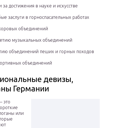
 за достижения в науке и искусстве
бые заслуги в горноспасательных работах
ю хоровых объединений
 летию музыкальных объединений
 летию объединений пеших и горных походов
спортивных объединений
циональные девизы,
аны Германии
— это
ороткие
логаны или
оторые
яют