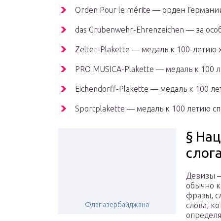
Orden Pour le mérite — орден Германии
das Grubenwehr-Ehrenzeichen — за осо
Zelter-Plakette — медаль к 100-лети
PRO MUSICA-Plakette — медаль к 100
Eichendorff-Plakette — медаль к 100
Sportplakette — медаль к 100 летию 
§ На
слог
Девизы 
обычно к
фразы, с
Флаг азербайджана
слова, к
определ