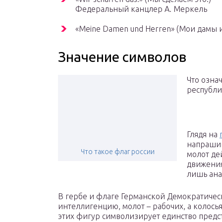
Федеральный канцлер А. Меркель
«Meine Damen und Herren» (Мои дамы и
Значение символов
Что озна
республи
Глядя на
напрашив
Что такое флаг россии
молот де
движения
лишь ана
В гербе и флаге Германской Демократичес
интеллигенцию, молот – рабочих, а колось
этих фигур символизирует единство предс