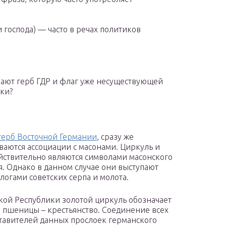
 господа) — часто в речах политиков
чают герб ГДР и флаг уже несуществующей
ки?
герб Восточной Германии
, сразу же
аются ассоциации с масонами. Циркуль и
йствительно являются символами масонского
. Однако в данном случае они выступают
логами советских серпа и молота.
кой Республики золотой циркуль обозначает
я пшеницы – крестьянство. Соединение всех
тавителей данных прослоек германского