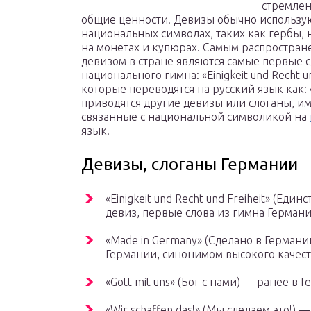
стремлен
общие ценности. Девизы обычно использу
национальных символах, таких как гербы, 
на монетах и купюрах. Самым распростра
девизом в стране являются самые первые с
национального гимна: «Einigkeit und Recht un
которые переводятся на русский язык как: 
приводятся другие девизы или слоганы, 
связанные с национальной символикой на
язык.
Девизы, слоганы Германии
«Einigkeit und Recht und Freiheit» (Ед
девиз, первые слова из гимна Герман
«Made in Germany» (Сделано в Герман
Германии, синонимом высокого качест
«Gott mit uns» (Бог с нами) — ранее в
«Wir schaffen das!» (Мы сделаем это!) 