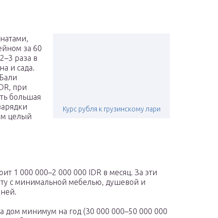
натами,
ейном за 60
 2–3 раза в
а и сада.
 Бали
DR, при
сть большая
зарядки
Курс рубля к грузинскому лари
ом целый
т 1 000 000–2 000 000 IDR в месяц. За эти
ту с минимальной мебелью, душевой и
хней.
 дом минимум на год (30 000 000–50 000 000