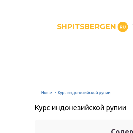
SHPITSBERGEN
RU
Home
Курс индонезийской рупии
Курс индонезийской рупии
Содер