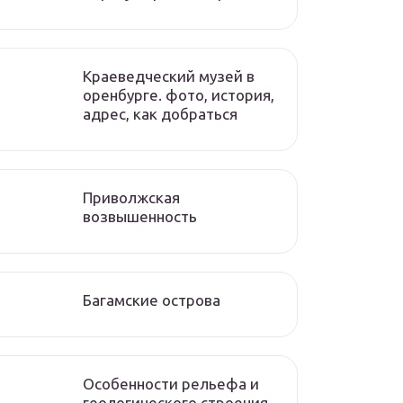
Краеведческий музей в
оренбурге. фото, история,
адрес, как добраться
Приволжская
возвышенность
Багамские острова
Особенности рельефа и
геологического строения