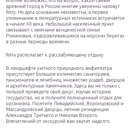
Вполне возможно, что на вопрос: какой самый
древний город в России многие уверенно назовут
Ялту. Но дата основания неизвестна, а первое
упоминание в литературных источниках встречается
в начале XII века. Небольшой населенный пункт
связывают с именами венценосной семьи
Романовых, оздоравливавшихся на морских берегах
в разные периоды времени.
Ялта располагает к расслабляющему отдыху
В ландшафте уютного природного амфитеатра
присутствует большое количество санаториев,
пансионатов и лечебниц, множество усадеб, дворцов
и архитектурных памятников. Здесь вы не только с
пользой проведете свой досуг, изучая историю
государства, но и получите полноценный отдых для
организма. Посетите Ливадийский, Воронцовский и
Массандровский дворцы, летние резиденции
Александра Третьего и Николая Второго.
Впечатлений от экскурсий вам хватит надолго.