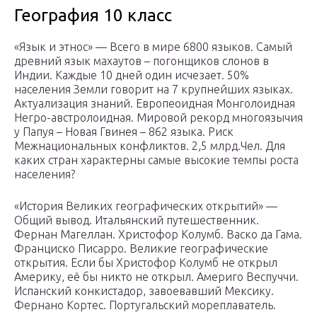
География 10 класс
«Язык и этнос» — Всего в мире 6800 языков. Самый
древний язык махаутов – погонщиков слонов в
Индии. Каждые 10 дней один исчезает. 50%
населения Земли говорит на 7 крупнейших языках.
Актуализация знаний. Европеоидная Монголоидная
Негро-австролоидная. Мировой рекорд многоязычия
у Папуя – Новая Гвинея – 862 языка. Риск
Межнациональных конфликтов. 2,5 млрд.Чел. Для
каких стран характерны самые высокие темпы роста
населения?
«История Великих географических открытий» —
Общий вывод. Итальянский путешественник.
Фернан Магеллан. Христофор Колумб. Васко да Гама.
Франциско Писарро. Великие географические
открытия. Если бы Христофор Колумб не открыл
Америку, её бы никто не открыл. Америго Веспуччи.
Испанский конкистадор, завоевавший Мексику.
Фернано Кортес. Португальский мореплаватель.