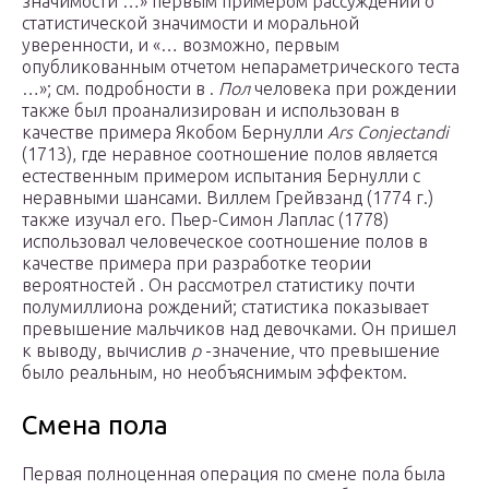
значимости …» первым примером рассуждений о
статистической значимости и моральной
уверенности, и «… возможно, первым
опубликованным отчетом непараметрического теста
…»; см. подробности в .
Пол
человека при рождении
также был проанализирован и использован в
качестве примера Якобом Бернулли
Ars Conjectandi
(1713), где неравное соотношение полов является
естественным примером испытания Бернулли с
неравными шансами. Виллем Грейвзанд (1774 г.)
также изучал его. Пьер-Симон Лаплас (1778)
использовал человеческое соотношение полов в
качестве примера при разработке теории
вероятностей . Он рассмотрел статистику почти
полумиллиона рождений; статистика показывает
превышение мальчиков над девочками. Он пришел
к выводу, вычислив
p
-значение, что превышение
было реальным, но необъяснимым эффектом.
Смена пола
Первая полноценная операция по смене пола была