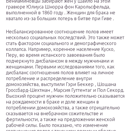
Вениаминовцы забирают жен у Шайло на этой
гравюре Юлиуса Шнорра фон Карольсфельда,
выполненной в 1860 году . Женщин для брака не
хватало из-за больших потерь в битве при Гиве .
Несбалансированное соотношение полов имеет
несколько социальных последствий. Это также может
стать фактором социального и демографического
коллапса. Например, коренное население Куско,
Перу, во время испанского завоевания было
подчеркнуто дисбалансом в между мужчинами и
женщинами. Первыми исследованиями того, как
дисбаланс соотношения полов влияет на личное
потребление и распределение внутри
домохозяйства, выступили Гэри Беккер , Шошана
Гроссбард-Шехтман , Марсия Гуттентаг и Пол Секорд.
Высокий процент мужчин положительно сказывается
на рождаемости в браке и доле женщин в
потреблении домохозяйства, а также отрицательно
сказывается на внебрачном сожительстве и
фертильности, а также на предложении женской
рабочей силы. Было показано, что изменение