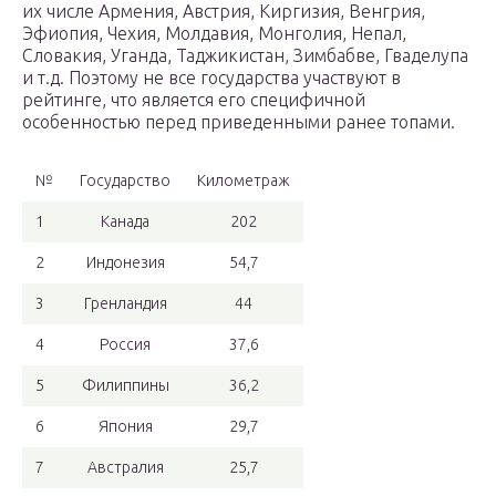
их числе Армения, Австрия, Киргизия, Венгрия,
Эфиопия, Чехия, Молдавия, Монголия, Непал,
Словакия, Уганда, Таджикистан, Зимбабве, Гваделупа
и т.д. Поэтому не все государства участвуют в
рейтинге, что является его специфичной
особенностью перед приведенными ранее топами.
№
Государство
Километраж
1
Канада
202
2
Индонезия
54,7
3
Гренландия
44
4
Россия
37,6
5
Филиппины
36,2
6
Япония
29,7
7
Австралия
25,7