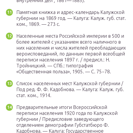
внутренних дел ; 1861—1885).
Памятная книжка и адрес-календарь Калужской
губернии на 1869 год. — Калуга: Калуж. губ. стат.
ком., 1869. — 273 с.
Населенные места Российской империи в 500 и
более жителей с указанием всего наличного в
них населения и числа жителей преобладающих
вероисповеданий, по данным первой всеобщей
переписи населения 1897 г. / предисл.: Н.
Тройницкий. — СПб.: типография
«Общественная польза», 1905. — С. 75−78.
Список населенных мест Калужской губернии /
Под ред. Ф. Ф. Кадобнова. — Калуга: Калуж. губ.
стат. ком., 1914.
Предварительные итоги Всероссийской
переписи населения 1920 года по Калужской
губернии / Предисловие заведующего
отделением демографии Губстатбюро Ф.
Кадобнова. — Калуга: Государственное