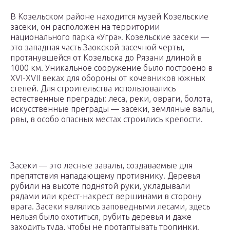
В Козельском районе находится музей Козельские
засеки, он расположен на территории
национального парка «Угра». Козельские засеки —
это западная часть Заокской засечной черты,
протянувшейся от Козельска до Рязани длиной в
1000 км. Уникальное сооружение было построено в
XVI-XVII веках для обороны от кочевников южных
степей. Для строительства использовались
естественные преграды: леса, реки, овраги, болота,
искусственные преграды — засеки, земляные валы,
рвы, в особо опасных местах строились крепости.
Засеки — это лесные завалы, создаваемые для
препятствия нападающему противнику. Деревья
рубили на высоте поднятой руки, укладывали
рядами или крест-накрест вершинами в сторону
врага. Засеки являлись заповедными лесами, здесь
нельзя было охотиться, рубить деревья и даже
заходить туда, чтобы не протаптывать тропинки.