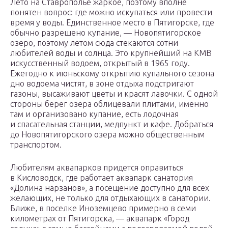
Лето на Ставрополье жаркое, поэтому вполне
понятен вопрос: где можно искупаться или провести
время у воды. Единственное место в Пятигорске, где
обычно разрешено купание, — Новопятигорское
озеро, поэтому летом сюда стекаются сотни
любителей воды и солнца. Это крупнейший на КМВ
искусственный водоем, открытый в 1965 году.
Ежегодно к июньскому открытию купального сезона
дно водоема чистят, в зоне отдыха подстригают
газоны, высаживают цветы и красят лавочки. С одной
стороны берег озера облицевали плитами, именно
там и организовано купание, есть лодочная
и спасательная станции, медпункт и кафе. Добраться
до Новопятигорского озера можно общественным
транспортом.
Любителям аквапарков придется оправиться
в Кисловодск, где работает аквапарк санатория
«Долина нарзанов», а посещение доступно для всех
желающих, не только для отдыхающих в санатории.
Ближе, в поселке Иноземцево примерно в семи
километрах от Пятигорска, — аквапарк «Город