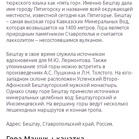
тюркского языка как «пять гор». Именно Бештау дала
имя городу Пятигорску и название всей окружающей
местности, известной сегодня как Пятигорье. Бештау
– самая высокая гора Кавказских Минеральных Вод,
которая возвышается на 1400 метров. Гора является
природным памятником Ставрополья и считается
лакколитом – несостоявшимся вулканом.
Бештау в свое время служила источником
вдохновения для М.Ю. Лермонтова. Также
упоминание этой горы можно встретить в
произведениях А.С. Пушкина и Л.Н. Толстого. На юго-
западном склоне расположен Успенский Второ-
Афонский Бештаугорский мужской монастырь.
Однако славу горе Бештау принесли источники
минеральных целебных вод: Бештаугорский и
Иноземцевский. На вершину горы ведут несколько
пешеходных маршрутов и конная тропа.
Адрес: Бештау, Ставропольский край, Россия.
Гора Машук + канатка