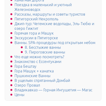
Канатная дорога
Поездка в маленький и уютный
Железноводск
Рассказы, маршруты и советы туристов
Пятигорский Некрополь
Джип-тур: Чегемские водопады, Эль-Тюбю и
озеро Гижгит
Горячая гора и Машук
Экскурсии в Пятигорске
Ванны. SPA-процедуры под открытым небом
8. Бесстыжие ванны
9. Пироговские ванны
Что еще можно посмотреть?
Знакомство с Ессентуками
Гора Бештау
Гора Машук + канатка
Пушкинские Ванны
В ущельях спрятанный Домбай
Озеро Провал
Владикавказ — Горная Ингушетия — Магас
Цены