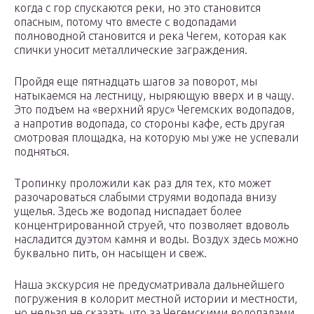
когда с гор спускаются реки, но это становится
опасным, потому что вместе с водопадами
полноводной становится и река Чегем, которая как
спички уносит металлические заграждения.
Пройдя еще пятнадцать шагов за поворот, мы
натыкаемся на лестницу, ныряющую вверх и в чащу.
Это подъем на «верхний ярус» Чегемских водопадов,
а напротив водопада, со стороны кафе, есть другая
смотровая площадка, на которую мы уже не успевали
подняться.
Тропинку проложили как раз для тех, кто может
разочароваться слабыми струями водопада внизу
ущелья. Здесь же водопад ниспадает более
концентрированной струей, что позволяет вдоволь
насладится дуэтом камня и воды. Воздух здесь можно
буквально пить, он насыщен и свеж.
Наша экскурсия не предусматривала дальнейшего
погружения в колорит местной истории и местности,
но нельзя не сказать, что за Чегемскими водопадами,