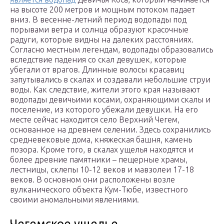
на высоте 200 метров и мощным потоком падает
вниз. В весенне-летний период водопады под
порывами ветра и солнца образуют красочные
радуги, которые видны на далеких расстояниях.
Согласно местным легендам, водопады образовались
вследствие падения со скал девушек, которые
убегали от врагов. Длинные волосы красавиц
запутывались в скалах и создавали небольшие струи
воды. Как следствие, жители этого края называют
водопады девичьими косами, охраняющими скалы и
поселение, из которого убежали девушки. На его
месте сейчас находится село Верхний Чегем,
основанное на древнем селении. Здесь сохранились
средневековые дома, княжеская башня, камень
позора. Кроме того, в скалах ущелья находятся и
более древние памятники – пещерные храмы,
лестницы, склепы 10-12 веков и мавзолеи 17-18
веков. В основном они расположены возле
вулканического объекта Кум-Тюбе, известного
своими аномальными явлениями.
Чегемское ущелье