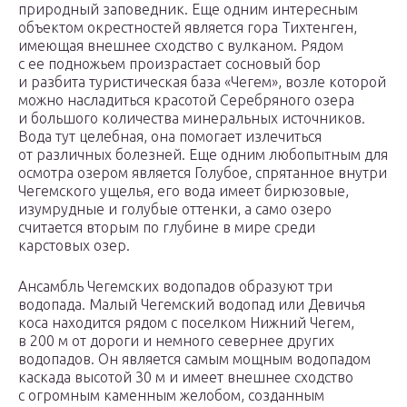
природный заповедник. Еще одним интересным
объектом окрестностей является гора Тихтенген,
имеющая внешнее сходство с вулканом. Рядом
с ее подножьем произрастает сосновый бор
и разбита туристическая база «Чегем», возле которой
можно насладиться красотой Серебряного озера
и большого количества минеральных источников.
Вода тут целебная, она помогает излечиться
от различных болезней. Еще одним любопытным для
осмотра озером является Голубое, спрятанное внутри
Чегемского ущелья, его вода имеет бирюзовые,
изумрудные и голубые оттенки, а само озеро
считается вторым по глубине в мире среди
карстовых озер.
Ансамбль Чегемских водопадов образуют три
водопада. Малый Чегемский водопад или Девичья
коса находится рядом с поселком Нижний Чегем,
в 200 м от дороги и немного севернее других
водопадов. Он является самым мощным водопадом
каскада высотой 30 м и имеет внешнее сходство
с огромным каменным желобом, созданным