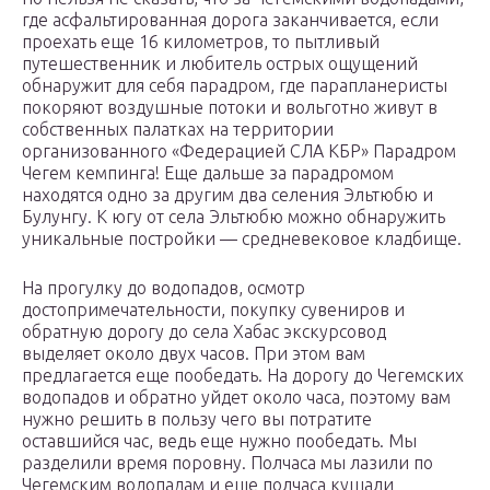
где асфальтированная дорога заканчивается, если
проехать еще 16 километров, то пытливый
путешественник и любитель острых ощущений
обнаружит для себя парадром, где парапланеристы
покоряют воздушные потоки и вольготно живут в
собственных палатках на территории
организованного «Федерацией СЛА КБР» Парадром
Чегем кемпинга! Еще дальше за парадромом
находятся одно за другим два селения Эльтюбю и
Булунгу. К югу от села Эльтюбю можно обнаружить
уникальные постройки — средневековое кладбище.
На прогулку до водопадов, осмотр
достопримечательности, покупку сувениров и
обратную дорогу до села Хабас экскурсовод
выделяет около двух часов. При этом вам
предлагается еще пообедать. На дорогу до Чегемских
водопадов и обратно уйдет около часа, поэтому вам
нужно решить в пользу чего вы потратите
оставшийся час, ведь еще нужно пообедать. Мы
разделили время поровну. Полчаса мы лазили по
Чегемским водопадам и еще полчаса кушали