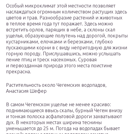
Особый микроклимат этой местности позволяет
наслаждаться огромным количеством растущих здесь
цветов и трав. Разнообразие растений и животных
в теплое время года тут поражает. Здесь можно
встретить орлов, парящих в небе, а склоны скал
ущелья, образующие полутень над дорогой, покрыты
кустарниками, елочками и березками, глубоко
пускающими корни в с виду непригодную для жизни
горную породу. Прислушавшись, можно услышать
пение птиц и треск насекомых. Суровая
и первозданная природа этого места поистине
прекрасна.
Растительность около Чегемских водопадов,
Анастасия Шефер
В самом Чегемском ущелье не менее красиво:
поднимающиеся ввысь скалы, бурный Чегем внизу
и тонкая полоска асфальтовой дороги захватывают
дух. В некоторых местах ширина теснины
уменьшается до 25 м. Погода на водопадах бывает