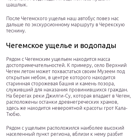
шашлык.
После Чегемского ущелья наш автобус повез нас
дальше по экскурсионному маршруту в Черекскую
теснину.
Чегемское ущелье и водопады
Рядом с Чегемским ущельем находится масса
достопримечательностей. К примеру, село Верхний
Чегем летом может похвастаться своим Музеем под
открытым небом, в центре которого находится
старинная сторожевая башня и камень позора,
служивший для наказания провинившихся граждан.
На берегах реки Джилги-Су, которая впадает в Чегем,
расположены останки древнегреческих храмов,
здесь же находится невероятной красоты грот Кала-
Тюбю.
Рядом с ущельем расположился наиболее высокий
населенный пункт региона, вблизи к нему разбит