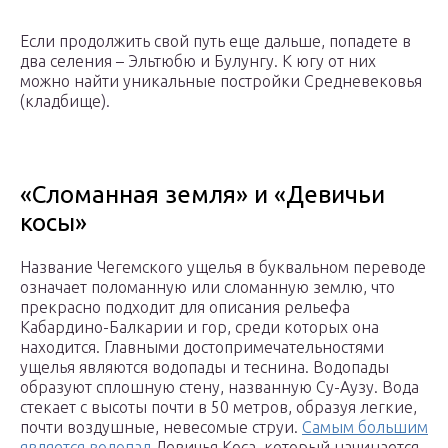
Если продолжить свой путь еще дальше, попадете в
два селения – Эльтюбю и Булунгу. К югу от них
можно найти уникальные постройки Средневековья
(кладбище).
«Сломанная земля» и «Девичьи
косы»
Название Чегемского ущелья в буквальном переводе
означает поломанную или сломанную землю, что
прекрасно подходит для описания рельефа
Кабардино-Балкарии и гор, среди которых она
находится. Главными достопримечательностями
ущелья являются водопады и теснина. Водопады
образуют сплошную стену, названную Су-Аузу. Вода
стекает с высоты почти в 50 метров, образуя легкие,
почти воздушные, невесомые струи.
Самым большим
является водопад
Девичья Коса, который начинается