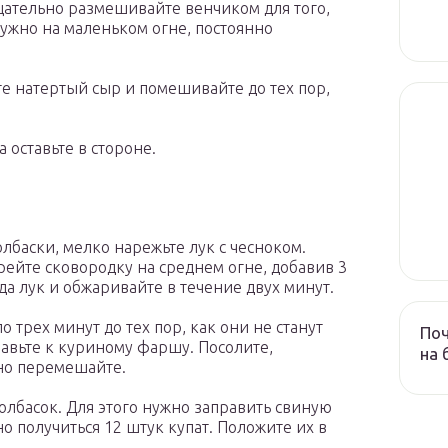
щательно размешивайте венчиком для того,
нужно на маленьком огне, постоянно
ьте натертый сыр и помешивайте до тех пор,
 оставьте в стороне.
олбаски, мелко нарежьте лук с чесноком.
рейте сковородку на среднем огне, добавив 3
уда лук и обжаривайте в течение двух минут.
о трех минут до тех пор, как они не станут
Поч
бавьте к куриному фаршу. Посолите,
на 
ьно перемешайте.
лбасок. Для этого нужно заправить свиную
 получиться 12 штук купат. Положите их в