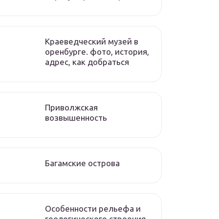
Краеведческий музей в
оренбурге. фото, история,
адрес, как добраться
Приволжская
возвышенность
Багамские острова
Особенности рельефа и
геологического строения