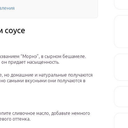
овления
м соусе
названием “Морнэ”, в сырном бешамеле.
о он придает насыщенность.
не, но домашние и натуральные получаются
, но самыми вкусными они получаются в
топите сливочное масло, добавьте немного
евого оттенка.