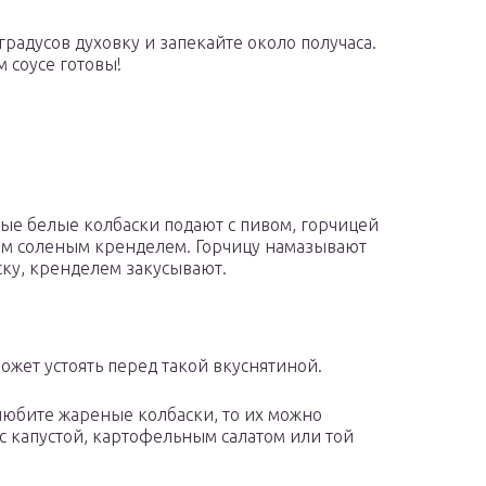
градусов духовку и запекайте около получаса.
 соусе готовы!
ые белые колбаски подают с пивом, горчицей
м соленым кренделем. Горчицу намазывают
ску, кренделем закусывают.
может устоять перед такой вкуснятиной.
любите жареные колбаски, то их можно
 с капустой, картофельным салатом или той