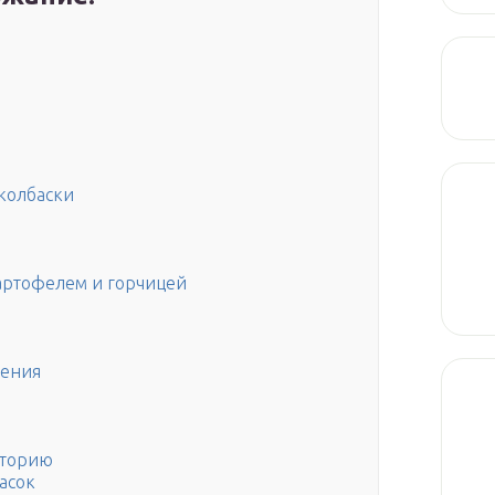
 колбаски
артофелем и горчицей
ления
сторию
асок