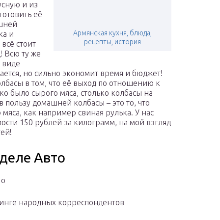
усную и из
готовить её
ашней
Армянская кухня, блюда,
ка и
рецепты, история
 всё стоит
! Всю ту же
 виде
жается, но сильно экономит время и бюджет!
олбасы в том, что её выход по отношению к
ько было сырого мяса, столько колбасы на
в пользу домашней колбасы – это то, что
мяса, как например свиная рулька. У нас
мости 150 рублей за килограмм, на мой взгляд
ей!
зделе Авто
итo
тинге народных корреспондентов