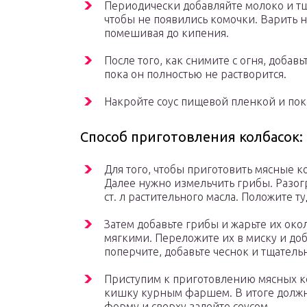
Периодически добавляйте молоко и т
чтобы не появились комочки. Варить 
помешивая до кипения.
После того, как снимите с огня, добав
пока он полностью не растворится.
Накройте соус пищевой пленкой и пока
Способ приготовления колбасок:
Для того, чтобы приготовить мясные к
Далее нужно измельчить грибы. Разог
ст. л растительного масла. Положите т
Затем добавьте грибы и жарьте их окол
мягкими. Переложите их в миску и до
поперчите, добавьте чеснок и тщател
Приступим к приготовлению мясных ко
кишку курным фаршем. В итоге должно
форму и сверху залейте соусом.