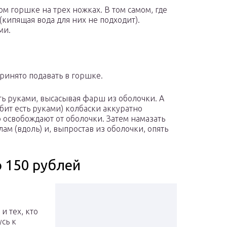
м горшке на трех ножках. В том самом, где
(кипящая вода для них не подходит).
ми.
ринято подавать в горшке.
ть руками, высасывая фарш из оболочки. А
юбит есть руками) колбаски аккуратно
 освобождают от оболочки. Затем намазать
ам (вдоль) и, выпростав из оболочки, опять
о 150 рублей
и тех, кто
усь к