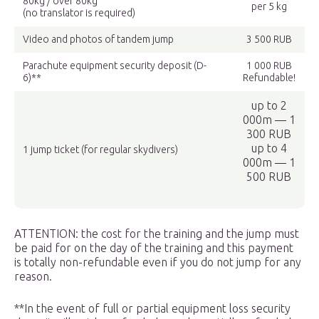
80kg / over 80kg
per 5 kg
(no translator is required)
Video and photos of tandem jump
3 500 RUB
Parachute equipment security deposit (D-
1 000 RUB
6)**
Refundable!
up to 2
000m — 1
300 RUB
up to 4
1 jump ticket (for regular skydivers)
000m — 1
500 RUB
ATTENTION: the cost for the training and the jump must
be paid for on the day of the training and this payment
is totally non-refundable even if you do not jump for any
reason.
**In the event of full or partial equipment loss security