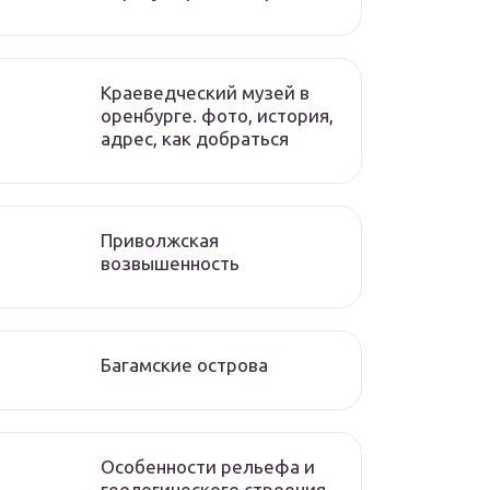
Краеведческий музей в
оренбурге. фото, история,
адрес, как добраться
Приволжская
возвышенность
Багамские острова
Особенности рельефа и
геологического строения