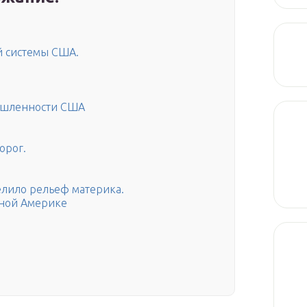
й системы США.
ышленности США
орог.
лило рельеф материка.
рной Америке