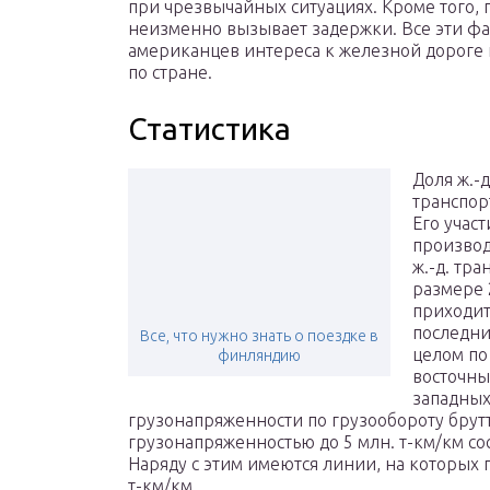
при чрезвычайных ситуациях. Кроме того, 
неизменно вызывает задержки. Все эти ф
американцев интереса к железной дороге
по стране.
Статистика
Доля ж.-
транспор
Его учас
производи
ж.-д. тр
размере 
приходит
последние
Все, что нужно знать о поездке в
целом по
финляндию
восточны
западных
грузонапряженности по грузообороту брутто
грузонапряженностью до 5 млн. т-км/км сост
Наряду с этим имеются линии, на которых 
т-км/км.