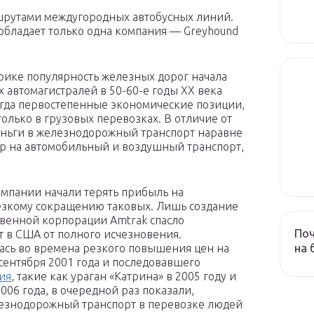
шрутами междугородных автобусных линий.
бладает только одна компания — Greyhound
рике популярность железных дорог начала
х автомагистралей в 50-60-е годы XX века
гда первостепенные экономические позиции,
олько в грузовых перевозках. В отличие от
еньги в железнодорожный транспорт наравне
ор на автомобильный и воздушный транспорт,
мпании начали терять прибыль на
резкому сокращению таковых. Лишь создание
твенной корпорации Amtrak спасло
Поч
 в США от полного исчезновения.
на 
ась во времена резкого повышения цен на
 сентября 2001 года и последовавшего
ия
, такие как ураган «Катрина» в 2005 году и
006 года, в очередной раз показали,
лезнодорожный транспорт в перевозке людей