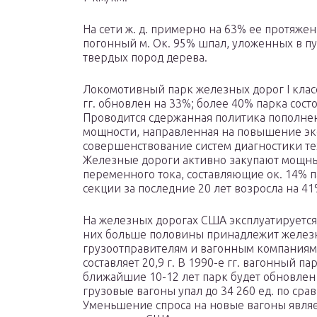
На сети ж. д. примерно на 63% ее протяжен
погонный м. Ок. 95% шпал, уложенных в п
твердых пород дерева.
Локомотивный парк железных дорог I класс
гг. обновлен на 33%; более 40% парка сост
Проводится сдержанная политика пополне
мощности, направленная на повышение эк
совершенствование систем диагностики те
Железные дороги активно закупают мощны
переменного тока, составляющие ок. 14% п
секции за последние 20 лет возросла на 41%
На железных дорогах США эксплуатируется 
них больше половины принадлежит железн
грузоотправителям и вагонным компаниям.
составляет 20,9 г. В 1990-е гг. вагонный п
ближайшие 10-12 лет парк будет обновлен 
грузовые вагоны упал до 34 260 ед. по сравн
Уменьшение спроса на новые вагоны являе