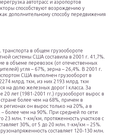
перегрузка автотрасс и аэропортов
акторы способствуют возрождению у
 как дополнительному способу передвижения
д. транспорта в общем грузообороте
тной системы США составила в 2001 г. 41,7%.
тие в объеме перевозок (от отечественных
телей) угля – 67%, зерна – 26,4%. В 2001 г.
анспортом США выполнен грузооборот в
2274 млрд. ткм, из них 2193 млрд. ткм
ся на долю железных дорог I класса. За
 20 лет (1981-2001 гг.) грузооборот вырос в
 стране более чем на 68%, причем в
х регионах он вырос только на 20%, а в
 – более чем на 90%. При средней по сети
 23 млн. т-км/км, протяженность участков с
авляет 30%, от 5 до 20 млн. т-км/км – 25%.
грузонапряженность составляет 120-130 млн.