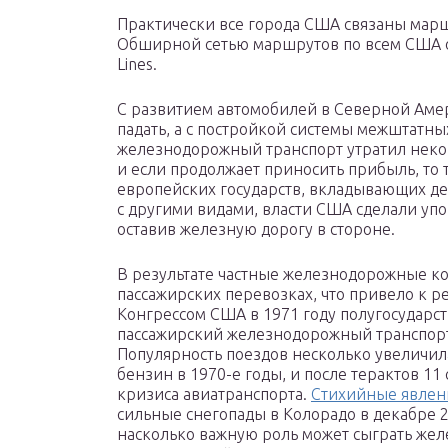
Практически все города США связаны мар
Обширной сетью маршрутов по всем США о
Lines.
С развитием автомобилей в Северной Аме
падать, a с постройкой системы межштатны
железнодорожный транспорт утратил неко
и если продолжает приносить прибыль, то т
европейских государств, вкладывающих д
с другими видами, власти США сделали уп
оставив железную дорогу в стороне.
В результате частные железнодорожные ко
пассажирских перевозках, что привело к 
Конгрессом США в 1971 году полугосударс
пассажирский железнодорожный транспорт
Популярность поездов несколько увеличил
бензин в 1970-е годы, и после терактов 11
кризиса авиатранспорта.
Стихийные явлен
сильные снегопады в Колорадо в декабре 2
насколько важную роль может сыграть же