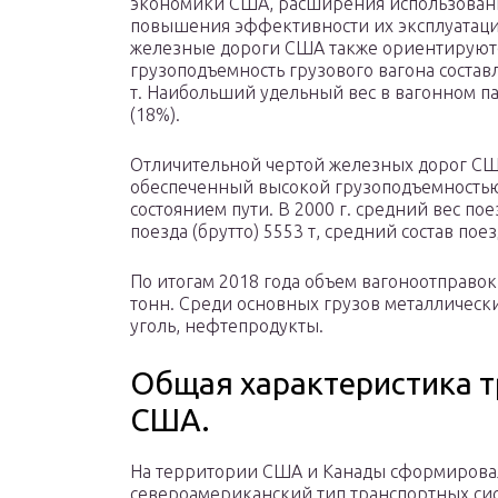
экономики США, расширения использовани
повышения эффективности их эксплуатаци
железные дороги США также ориентируютс
грузоподъемность грузового вагона составля
т. Наибольший удельный вес в вагонном п
(18%).
Отличительной чертой железных дорог США
обеспеченный высокой грузоподъемностью
состоянием пути. В 2000 г. средний вес пое
поезда (брутто) 5553 т, средний состав поез
По итогам 2018 года объем вагоноотправок
тонн. Среди основных грузов металлически
уголь, нефтепродукты.
Общая характеристика 
США.
На территории США и Канады сформирова
североамериканский тип транспортных сис