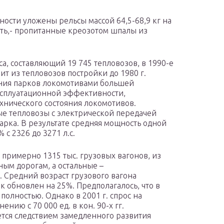
ности уложены рельсы массой 64,5-68,9 кг на
уть,- пропитанные креозотом шпалы из
а, составляющий 19 745 тепловозов, в 1990-е
оит из тепловозов постройки до 1980 г.
ния парков локомотивами большей
сплуатационной эффективности,
хнического состояния локомотивов.
е тепловозы с электрической передачей
арка. В результате средняя мощность одной
 с 2326 до 3271 л.с.
примерно 1315 тыс. грузовых вагонов, из
ым дорогам, а остальные –
 Средний возраст грузового вагона
арк обновлен на 25%. Предполагалось, что в
полностью. Однако в 2001 г. спрос на
ению с 70 000 ед. в кон. 90-х гг.
тся следствием замедленного развития