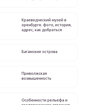
Краеведческий музей в
оренбурге. фото, история,
адрес, как добраться
Багамские острова
Приволжская
возвышенность
Особенности рельефа и
геологического строения