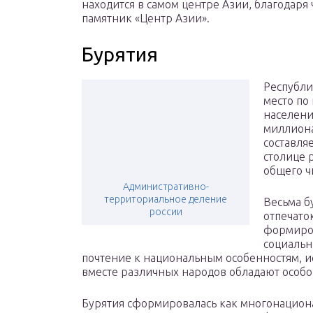
находится в самом центре Азии, благодаря
памятник «Центр Азии».
Бурятия
Республи
место по
населени
миллиона
составляе
столице 
общего ч
Административно-
территориальное деление
Весьма б
россии
отпечаток
формиро
социальн
почтение к национальным особенностям, и
вместе различных народов обладают особо
Бурятия сформировалась как многонацион