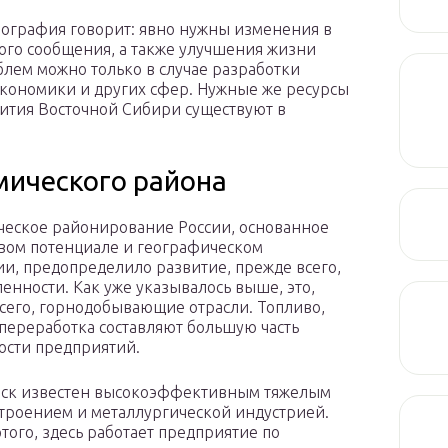
еография говорит: явно нужны изменения в
ого сообщения, а также улучшения жизни
блем можно только в случае разработки
экономики и других сфер. Нужные же ресурсы
вития Восточной Сибири существуют в
ического района
еское районирование России, основанное
вом потенциале и географическом
и, предопределило развитие, прежде всего,
нности. Как уже указывалось выше, это,
сего, горнодобывающие отрасли. Топливо,
 переработка составляют большую часть
ости предприятий.
рск известен высокоэффективным тяжелым
роением и металлургической индустрией.
того, здесь работает предприятие по