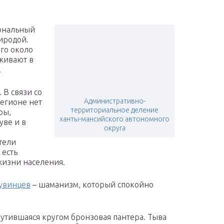
иональный
риродой.
го около
оживают в
.
 В связи со
Административно-
егионе нет
территориальное деление
ры,
ханты-мансийского автономного
уве и в
округа
тели
 есть
 жизни населения.
тувинцев
– шаманизм, который спокойно
утившаяся кругом бронзовая пантера. Тыва