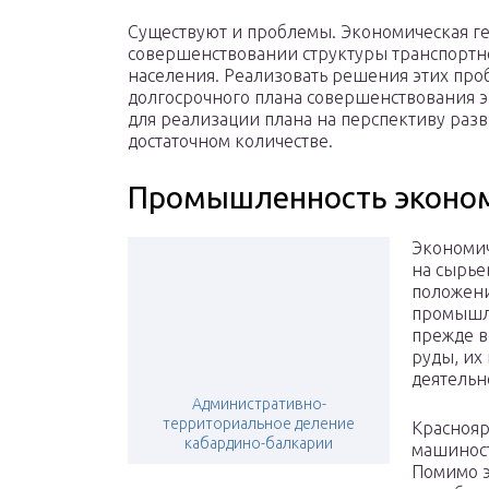
Существуют и проблемы. Экономическая г
совершенствовании структуры транспортн
населения. Реализовать решения этих про
долгосрочного плана совершенствования 
для реализации плана на перспективу раз
достаточном количестве.
Промышленность эконом
Экономич
на сырье
положени
промышле
прежде в
руды, их
деятельн
Административно-
территориальное деление
Красноя
кабардино-балкарии
машиност
Помимо э