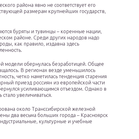
ского района явно не соответствует его
тствующей размерам крупнейших государств,
яются буряты и тувинцы – коренные нации,
ском районе. Среди других народов надо
роды, как правило, издавна здесь
ленность.
ой модели обернулась безработицей. Общее
ращалось. В регионах везде уменьшилось
ность, четко наметилась тенденция старения
ярный приезд россиян из европейской части
обернулся усиливающимся отъездом. Однако в
ь стало увеличиваться.
рована около Транссибирской железной
жены два весьма больших города – Красноярск
индустриальные, культурные и учебные