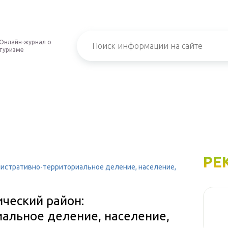
Онлайн-журнал о
туризме
РЕ
нистративно-территориальное деление, население,
ческий район:
альное деление, население,