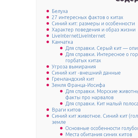
Белуха
27 интересных фактов о китах
Синий кит: размеры и особенности
Характер поведения и образ жизни
LiveInternetLiveInternet
Камчатка
Для справки. Серый кит — оп
Для справки. Интересное о гор
горбатых китах
Угроза вымирания
Синий кит -внешний данные
Гренландский кит
Земля Франца-Иосифа
Для справки. Морские животн
факты про нарвалов
Для справки. Кит малый поло
Враги китов
Синий кит животное. Синий кит (го
земле
Основные особенности голубо
Места обитания синих китов