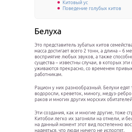
Китовый ус
Поведение голубых китов
Белуха
Это представитель зубатых китов семейства
масса достигает всего 2 тонн, а длина – 6 
восприятие любых звуков, а также способно
существа – известны случаи, в которых эти
уживаются прекрасно, со временем привык
работникам.
Рацион у них разнообразный. Белухи едят т
водоросли, креветок, миногу, медуз-ребро
раков и многих других морских обитателей
Эти создания, как и многие другие, тоже с
Китобои легко их загоняли на отмели, и бе
на данный момент этот вид постепенно вос
надеяться, что люди ничего не испортят.