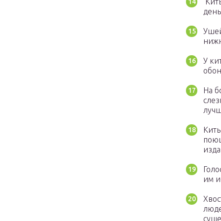
Киты
день
Ушей
нижн
У ки
обон
На б
слез
лучш
Киты
поющ
изда
Голо
им и
Хвос
люде
суще