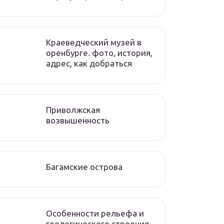
Краеведческий музей в
оренбурге. фото, история,
адрес, как добраться
Приволжская
возвышенность
Багамские острова
Особенности рельефа и
геологического строения