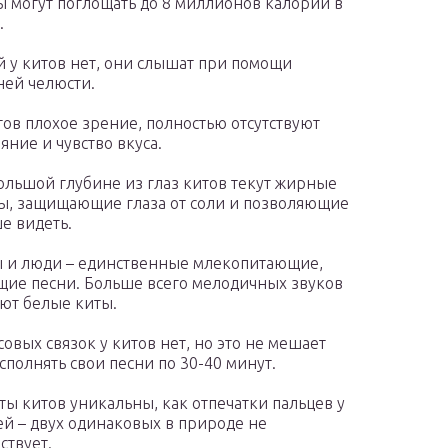
 могут поглощать до 8 миллионов калорий в
.
 у китов нет, они слышат при помощи
ей челюсти.
тов плохое зрение, полностью отсутствуют
яние и чувство вкуса.
ольшой глубине из глаз китов текут жирные
ы, защищающие глаза от соли и позволяющие
е видеть.
 и люди – единственные млекопитающие,
ие песни. Больше всего мелодичных звуков
ют белые киты.
совых связок у китов нет, но это не мешает
сполнять свои песни по 30-40 минут.
ты китов уникальны, как отпечатки пальцев у
й – двух одинаковых в природе не
ствует.