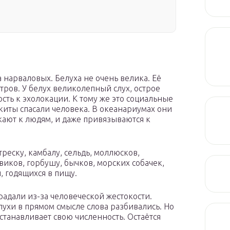
 нарваловых. Белуха не очень велика. Её
метров. У белух великолепный слух, острое
сть к эхолокации. К тому же это социальные
 киты спасали человека. В океанариумах они
ают к людям, и даже привязываются к
реску, камбалу, сельдь, моллюсков,
виков, горбушу, бычков, морских собачек,
, годящихся в пищу.
традали из-за человеческой жестокости.
лухи в прямом смысле слова разбивались. Но
станавливает свою численность. Остаётся