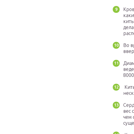
Кров
каки
киты
дела
расп
Во в
ввер
Диам
веде
8000
Киты
неск
Серд
вес 
чем 
суще