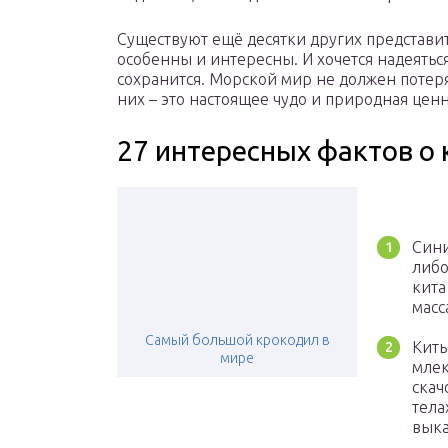
Существуют ещё десятки других представит
особенны и интересны. И хочется надеяться
сохранится. Морской мир не должен потеря
них – это настоящее чудо и природная ценн
27 интересных фактов о 
Сини
либо
кита
масс
Самый большой крокодил в
Киты
мире
млек
скач
тела
выка