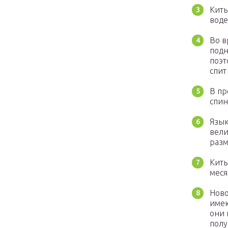
Киты
воде
Во в
подн
поэт
спит
В пр
спин
Язык
вели
разм
Киты
меся
Ново
имею
они 
полу