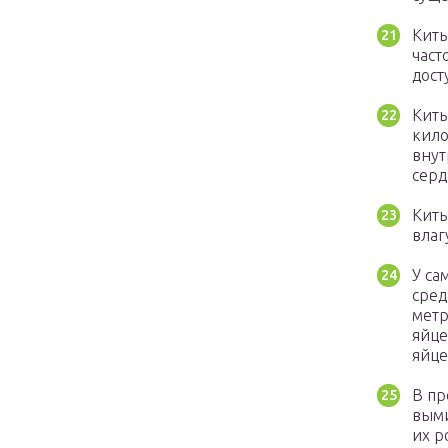
Киты
част
дост
Киты
кило
внут
серд
Киты
влаг
У са
сред
метр
яйце
яйце
В пр
выми
их р