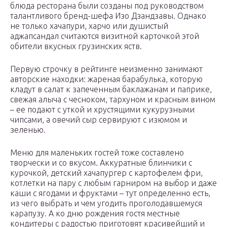
блюда ресторана были созданы под руководством
талантливого бренд-шефа Изо Дзандзавы. Однако
не только хачапури, харчо или душистый
аджапсандал считаются визитной карточкой этой
обители вкусных грузинских яств.
Первую строчку в рейтинге неизменно занимают
авторские находки: жареная барабулька, которую
кладут в салат к запеченным баклажанам и паприке,
свежая алыча с чесноком, тархуном и красным вином
– ее подают с уткой и хрустящими кукурузными
чипсами, а овечий сыр сервируют с изюмом и
зеленью.
Меню для маленьких гостей тоже составлено
творчески и со вкусом. Аккуратные блинчики с
курочкой, детский хачапургер с картофелем фри,
котлетки на пару с любым гарниром на выбор и даже
каши с ягодами и фруктами – тут определенно есть,
из чего выбрать и чем угодить проголодавшемуся
карапузу. А ко дню рождения гостя местные
кондитеры с радостью приготовят красивейший и