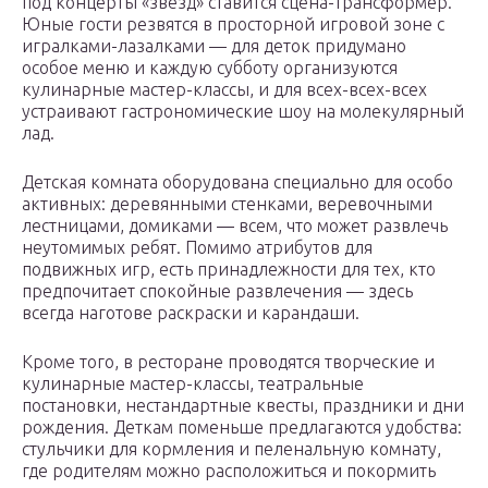
под концерты «звезд» ставится сцена-трансформер.
Юные гости резвятся в просторной игровой зоне с
игралками-лазалками — для деток придумано
особое меню и каждую субботу организуются
кулинарные мастер-классы, и для всех-всех-всех
устраивают гастрономические шоу на молекулярный
лад.
Детская комната оборудована специально для особо
активных: деревянными стенками, веревочными
лестницами, домиками ― всем, что может развлечь
неутомимых ребят. Помимо атрибутов для
подвижных игр, есть принадлежности для тех, кто
предпочитает спокойные развлечения — здесь
всегда наготове раскраски и карандаши.
Кроме того, в ресторане проводятся творческие и
кулинарные мастер-классы, театральные
постановки, нестандартные квесты, праздники и дни
рождения. Деткам поменьше предлагаются удобства:
стульчики для кормления и пеленальную комнату,
где родителям можно расположиться и покормить