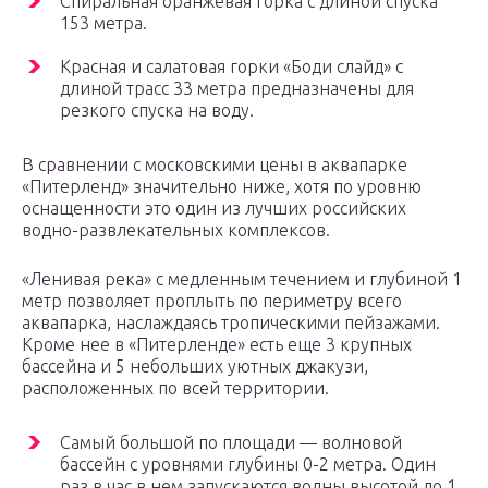
Спиральная оранжевая горка с длиной спуска
153 метра.
Красная и салатовая горки «Боди слайд» с
длиной трасс 33 метра предназначены для
резкого спуска на воду.
В сравнении с московскими цены в аквапарке
«Питерленд» значительно ниже, хотя по уровню
оснащенности это один из лучших российских
водно-развлекательных комплексов.
«Ленивая река» с медленным течением и глубиной 1
метр позволяет проплыть по периметру всего
аквапарка, наслаждаясь тропическими пейзажами.
Кроме нее в «Питерленде» есть еще 3 крупных
бассейна и 5 небольших уютных джакузи,
расположенных по всей территории.
Самый большой по площади — волновой
бассейн с уровнями глубины 0-2 метра. Один
раз в час в нем запускаются волны высотой до 1