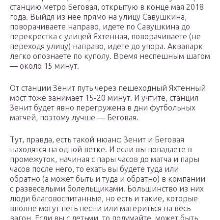
станцию метро Беговая, открытую в конце мая 2018
года. Выйдя из нее прямо на улицу Савушкина,
поворачиваете направо, идете по Савушкина до
перекрестка с улицей Яхтенная, поворачиваете (не
переходя улицу) направо, идете до упора. Аквапарк
легко опознаете по куполу. Время неспешным шагом
— около 15 минут.
От станции Зенит путь через пешеходный Яхтенный
мост тоже занимает 15-20 минут. И учтите, станция
Зенит будет явно перегружена в дни футбольных
матчей, поэтому лучше — Беговая.
Тут, правда, есть такой нюанс: Зенит и Беговая
находятся на одной ветке. И если вы попадаете в
промежуток, начиная с пары часов до матча и пары
часов после него, то ехать вы будете туда или
обратно (а может быть и туда и обратно) в компании
с развеселыми болельщиками. Большинство из них
люди благовоспитанные, но есть и такие, которые
вполне могут петь песни или материться на весь
вагон. Если вы с детьми, то подумайте, может быть