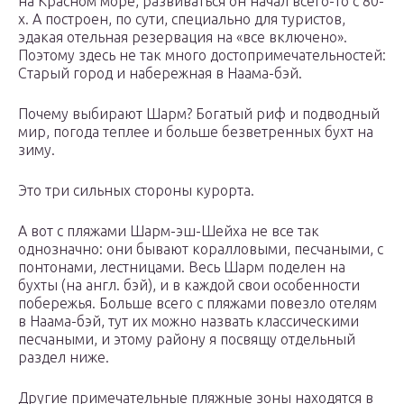
на Красном море, развиваться он начал всего-то с 80-
х. А построен, по сути, специально для туристов,
эдакая отельная резервация на «все включено».
Поэтому здесь не так много достопримечательностей:
Старый город и набережная в Наама-бэй.
Почему выбирают Шарм? Богатый риф и подводный
мир, погода теплее и больше безветренных бухт на
зиму.
Это три сильных стороны курорта.
А вот с пляжами Шарм-эш-Шейха не все так
однозначно: они бывают коралловыми, песчаными, с
понтонами, лестницами. Весь Шарм поделен на
бухты (на англ. бэй), и в каждой свои особенности
побережья. Больше всего с пляжами повезло отелям
в Наама-бэй, тут их можно назвать классическими
песчаными, и этому району я посвящу отдельный
раздел ниже.
Другие примечательные пляжные зоны находятся в