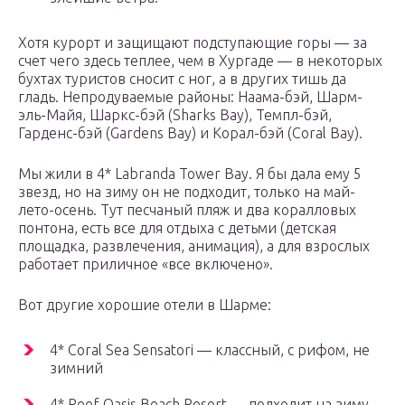
Хотя курорт и защищают подступающие горы — за
счет чего здесь теплее, чем в Хургаде — в некоторых
бухтах туристов сносит с ног, а в других тишь да
гладь. Непродуваемые районы: Наама-бэй, Шарм-
эль-Майя, Шаркс-бэй (Sharks Bay), Темпл-бэй,
Гарденс-бэй (Gardens Bay) и Корал-бэй (Coral Bay).
Мы жили в 4* Labranda Tower Bay. Я бы дала ему 5
звезд, но на зиму он не подходит, только на май-
лето-осень. Тут песчаный пляж и два коралловых
понтона, есть все для отдыха с детьми (детская
площадка, развлечения, анимация), а для взрослых
работает приличное «все включено».
Вот другие хорошие отели в Шарме:
4* Coral Sea Sensatori — классный, с рифом, не
зимний
4* Reef Oasis Beach Resort — подходит на зиму