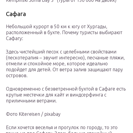
Kempinski Soma Bay 5* (туры от 150 000 на двоих)
Сафага
Небольшой курорт в 50 км к югу от Хургады,
расположенный в бухте. Почему туристы выбирают
Сафагу:
Здесь чистейший песок с целебными свойствами
(пескотерапия – звучит интересно), песчаные пляжи,
отмели и спокойное море, которое идеально
подойдет для детей. От ветра залив защищают пару
островов.
Одновременно с безветренной бухтой в Сафаге есть
крутые местечки для кайт и виндсерфинга с
приличными ветрами.
Фото Kitereisen / pixabay
Если хочется веселья и прогулок по городу, то это