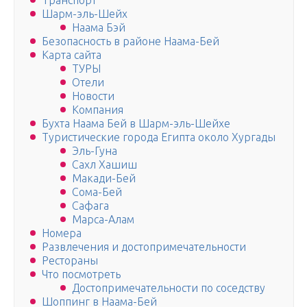
Транспорт
Шарм-эль-Шейх
Наама Бэй
Безопасность в районе Наама-Бей
Карта сайта
ТУРЫ
Отели
Новости
Компания
Бухта Наама Бей в Шарм-эль-Шейхе
Туристические города Египта около Хургады
Эль-Гуна
Сахл Хашиш
Макади-Бей
Сома-Бей
Сафага
Марса-Алам
Номера
Развлечения и достопримечательности
Рестораны
Что посмотреть
Достопримечательности по соседству
Шоппинг в Наама-Бей