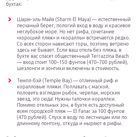
бухтах:
Шарм-эль-Майя (Sharm El Maya) — естественный
песчаный берег, пологий вход в воду и красивое
неглубокое море. Но нет рифа, сочетание
«хороший пляж» и «кораллы» встречается редко.
Со всех сторон нависают горы, поэтому ветрено
здесь не бывает. Если ваш отель без пляжа, в
бухте вас спасет общественный Terrazzina Beach
— вход стоит 100–150 фунтов (470–700 рублей),
шезлонги и зонтики включены в стоимость.
Темпл-бэй (Temple Bay) — отличный риф и
коралловые пляжи. Поплавать с маской,
половить взглядом рыбок, черепах, морских
звезд, это сюда! Нужны тапочки-кораллки.
Помимо отельных зон, в бухте есть доступный
всем городской пляж — El Fanar за 100 фунтов
(470 рублей). Спуск в воду по лестницам или по
длинному понтону, откуда и ныряют в рифы.