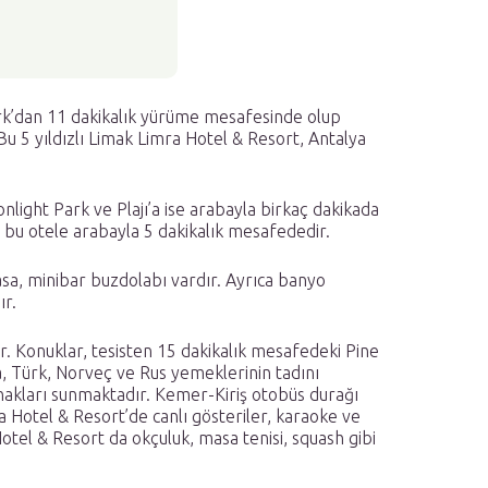
k’dan 11 dakikalık yürüme mesafesinde olup
Bu 5 yıldızlı Limak Limra Hotel & Resort, Antalya
light Park ve Plajı’a ise arabayla birkaç dakikada
ı, bu otele arabayla 5 dakikalık mesafededir.
kasa, minibar buzdolabı vardır. Ayrıca banyo
ır.
r. Konuklar, tesisten 15 dakikalık mesafedeki Pine
 Türk, Norveç ve Rus yemeklerinin tadını
olanakları sunmaktadır. Kemer-Kiriş otobüs durağı
Hotel & Resort’de canlı gösteriler, karaoke ve
Hotel & Resort da okçuluk, masa tenisi, squash gibi