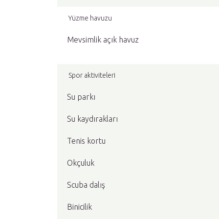
Yüzme havuzu
Mevsimlik açık havuz
Spor aktiviteleri
Su parkı
Su kaydırakları
Tenis kortu
Okçuluk
Scuba dalış
Binicilik