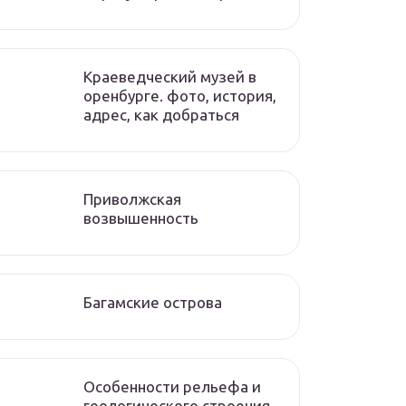
Краеведческий музей в
оренбурге. фото, история,
адрес, как добраться
Приволжская
возвышенность
Багамские острова
Особенности рельефа и
геологического строения