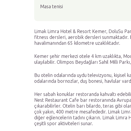
Masa tenisi
Limak Limra Hotel & Resort Kemer, DoluSu Par
fitness dersleri, aerobik dersleri sunmaktadır. 
havalimanından 65 kilometre uzaklıktadır.
Kemer şehir merkezi otele 4 km uzaklıkta, Moon
ulaşılabilir. Olimpos Beydağları Sahil Milli Park
Bu otelin odalarında uydu televizyonu, kişisel 
odalarında bornozlar, duş bonesi, havlular vard
Her sabah konuklar restoranda kahvaltı edebili
Nest Restaurant Cafe bar restoranında Avrupa,
çıkarabilirler. Otelin barı bilardo, teras gibi 
çok yakın, 400 metre mesafededir. Limak Limra 
diğer eğlencelerin tadını çıkarın. Limak Limra 
çeşitli spor aktiviteleri sunar.