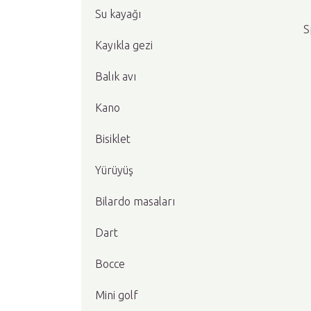
Su kayağı
S
Kayıkla gezi
Balık avı
Kano
Bisiklet
Yürüyüş
Bilardo masaları
Dart
Bocce
Mini golf