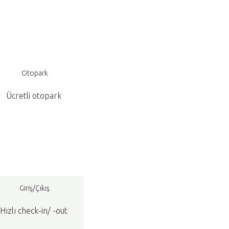
Otopark
Ücretli otopark
Giriş/Çıkış
Hızlı check-in/ -out