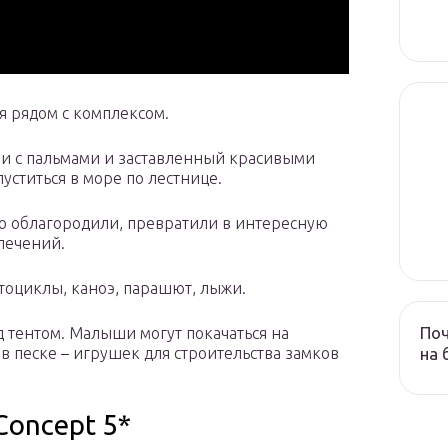
я рядом с комплексом.
ми с пальмами и заставленный красивыми
ститься в море по лестнице.
ью облагородили, превратили в интересную
лечений.
тоциклы, каноэ, парашют, лыжи.
Поч
д тентом. Малыши могут покачаться на
на 
я в песке – игрушек для строительства замков
Concept 5*