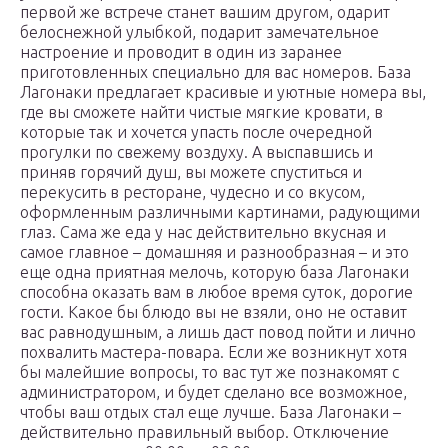
первой же встрече станет вашим другом, одарит
белоснежной улыбкой, подарит замечательное
настроение и проводит в один из заранее
приготовленных специально для вас номеров. База
Лагонаки предлагает красивые и уютные номера вы,
где вы сможете найти чистые мягкие кровати, в
которые так и хочется упасть после очередной
прогулки по свежему воздуху. А выспавшись и
приняв горячий душ, вы можете спуститься и
перекусить в ресторане, чудесно и со вкусом,
оформленным различными картинами, радующими
глаз. Сама же еда у нас действительно вкусная и
самое главное – домашняя и разнообразная – и это
еще одна приятная мелочь, которую база Лагонаки
способна оказать вам в любое время суток, дорогие
гости. Какое бы блюдо вы не взяли, оно не оставит
вас равнодушным, а лишь даст повод пойти и лично
похвалить мастера-повара. Если же возникнут хотя
бы малейшие вопросы, то вас тут же познакомят с
администратором, и будет сделано все возможное,
чтобы ваш отдых стал еще лучше. База Лагонаки –
действительно правильный выбор. Отключение