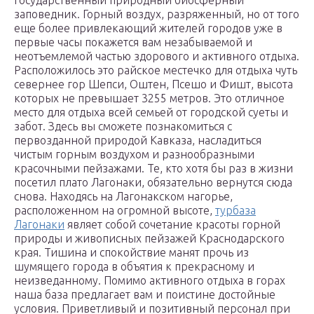
государственный природный биосферный
заповедник. Горный воздух, разряженный, но от того
еще более привлекающий жителей городов уже в
первые часы покажется вам незабываемой и
неотъемлемой частью здорового и активного отдыха.
Расположилось это райское местечко для отдыха чуть
севернее гор Шепси, Оштен, Псешо и Фишт, высота
которых не превышает 3255 метров. Это отличное
место для отдыха всей семьей от городской суеты и
забот. Здесь вы сможете познакомиться с
первозданной природой Кавказа, насладиться
чистым горным воздухом и разнообразными
красочными пейзажами. Те, кто хотя бы раз в жизни
посетил плато Лагонаки, обязательно вернутся сюда
снова. Находясь на Лагонакском нагорье,
расположенном на огромной высоте,
турбаза
Лагонаки
являет собой сочетание красоты горной
природы и живописных пейзажей Краснодарского
края. Тишина и спокойствие манят прочь из
шумящего города в объятия к прекрасному и
неизведанному. Помимо активного отдыха в горах
наша база предлагает вам и поистине достойные
условия. Приветливый и позитивный персонал при