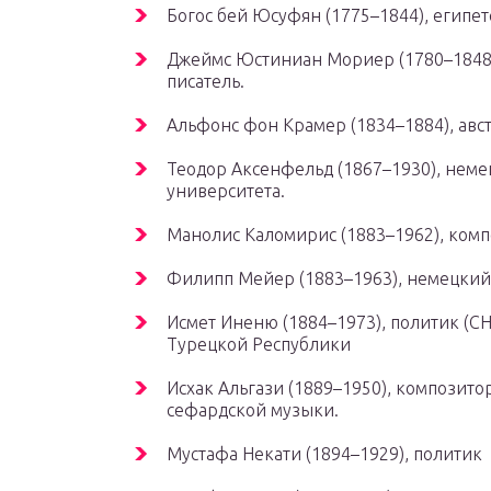
Богос бей Юсуфян (1775–1844), египе
Джеймс Юстиниан Мориер (1780–1848)
писатель.
Альфонс фон Крамер (1834–1884), ав
Теодор Аксенфельд (1867–1930), нем
университета.
Манолис Каломирис (1883–1962), ком
Филипп Мейер (1883–1963), немецкий
Исмет Иненю (1884–1973), политик (C
Турецкой Республики
Исхак Альгази (1889–1950), композито
сефардской музыки.
Мустафа Некати (1894–1929), политик