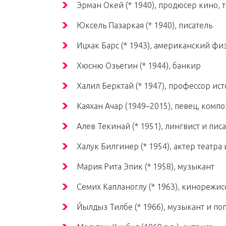
Эрман Окей (* 1940), продюсер кино, 
Юксель Пазаркая (* 1940), писатель
Ицхак Барс (* 1943), американский фи
Хюсню Озьегин (* 1944), банкир
Халил Берктай (* 1947), профессор ис
Каяхан Ачар (1949–2015), певец, компо
Алев Текинай (* 1951), лингвист и пис
Халук Билгинер (* 1954), актер театра
Мария Рита Эпик (* 1958), музыкант
Семих Капланоглу (* 1963), кинорежис
Йылдыз Тилбе (* 1966), музыкант и по