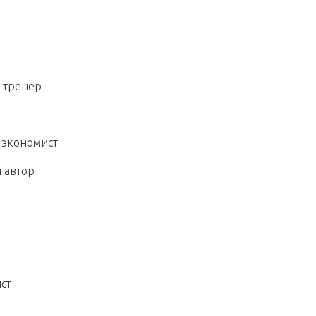
и тренер
 экономист
и автор
ст