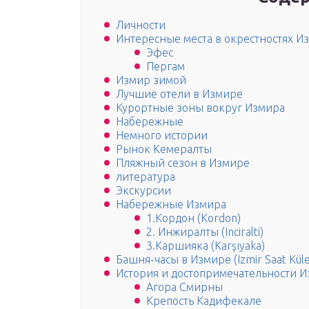
Личности
Интересные места в окрестностях И
Эфес
Пергам
Измир зимой
Лучшие отели в Измире
Курортные зоны вокруг Измира
Набережные
Немного истории
Рынок Кемералты
Пляжный сезон в Измире
литература
Экскурсии
Набережные Измира
1.Кордон (Kordon)
2. Инжиралты (Inciralti)
3.Каршияка (Karşıyaka)
Башня-часы в Измире (Izmir Saat Küle
История и достопримечательности 
Агора Смирны
Крепость Кадифекале