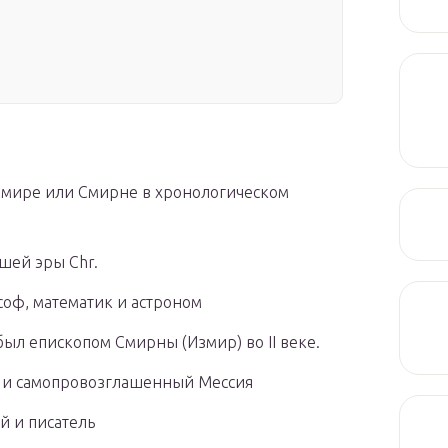
змире или Смирне в хронологическом
шей эры Chr.
ософ, математик и астроном
был епископом Смирны (Измир) во II веке.
д и самопровозглашенный Мессия
й и писатель