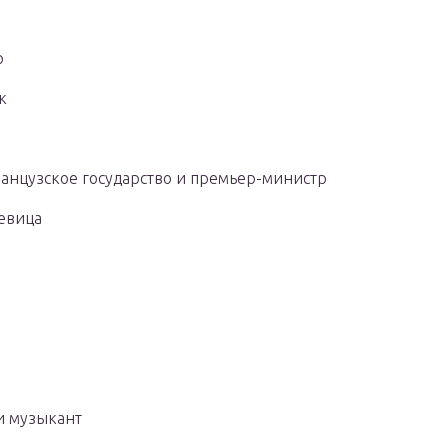
р
к
ранцузское государство и премьер-министр
певица
и музыкант