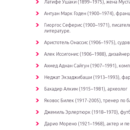
Латифе Ушаки (1899–1975), жена Мус
Антуан Марк Годен (1900–1974), фра
Гиоргос Сеферис (1900–1971), писател
литературе.
Аристотель Онассис (1906–1975), судо
Алек Иссигонис (1906–1988), дизайне
Ахмед Аднан Сайгун (1907–1991), ком
Неджат Экзаджибаши (1913–1993), фа
Бахадир Алким (1915–1981), археолог
Яковос Билек (1917-2005), тренер по б
Джемиль Эрлертюрк (1918–1970), фут
Дарио Морено (1921–1968), актер и п