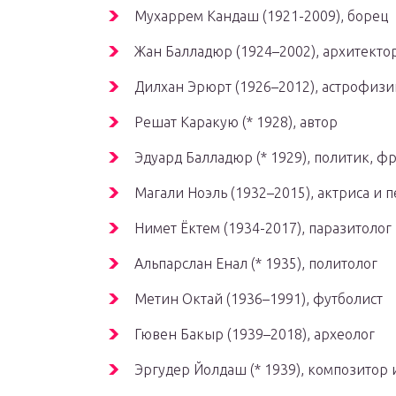
Мухаррем Кандаш (1921-2009), борец
Жан Балладюр (1924–2002), архитекто
Дилхан Эрюрт (1926–2012), астрофизи
Решат Каракую (* 1928), автор
Эдуард Балладюр (* 1929), политик, ф
Магали Ноэль (1932–2015), актриса и 
Нимет Ёктем (1934-2017), паразитолог
Альпарслан Енал (* 1935), политолог
Метин Октай (1936–1991), футболист
Гювен Бакыр (1939–2018), археолог
Эргудер Йолдаш (* 1939), композитор 