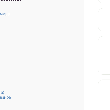
змира
si)
Измира