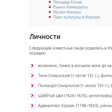
Площадь Конак
Рынок Кемералты
Музеи Измира
Парк культуры в Измире
Личности
Следующие известные люди родились в И
порядке:
возможно, Гомер в восьмом веке до на
Теон Смирнский († после 132 г.), фил
Поликарп Смирнский († около 155 г.), 
Шаббтай Цви (1626–1676), религиове
Адамантиос Кораис (1748–1833), учены