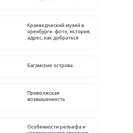
Краеведческий музей в
оренбурге. фото, история,
адрес, как добраться
Багамские острова
Приволжская
возвышенность
Особенности рельефа и
геологического строения