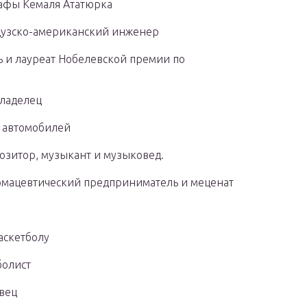
тафы Кемаля Ататюрка
нцузско-американский инженер
ь и лауреат Нобелевской премии по
владелец
р автомобилей
позитор, музыкант и музыковед.
рмацевтический предприниматель и меценат
аскетболу
болист
евец