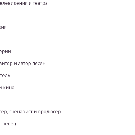
телевидения и театра
зик
тории
зитор и автор песен
атель
 и кино
сер, сценарист и продюсер
п-певец