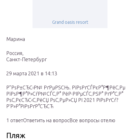
Grand oasis resort
Марина
Россия,
Санкт-Петербург
29 марта 2021 в 14:13
Р”РѕР±СЂС‹Р№ РґРµРЅСЊ. РїРѕРґСЃРєР°Р¶РёС‚Рµ
РїРѕР¶Р°Р»СѓР№СЃС‚Р° РёР·РІРµСЃС‚РЅР° РґР°С‚Р°
РѕС‚РєСЂС‹С‚РёСЏ РѕС‚РµР»СЏ РІ 2021 РіРѕРґСѓ?
Р‘Р»Р°РіРѕРґР°СЂСЋ
1 ответОтветить на вопросВсе вопросы отелю
Пляж