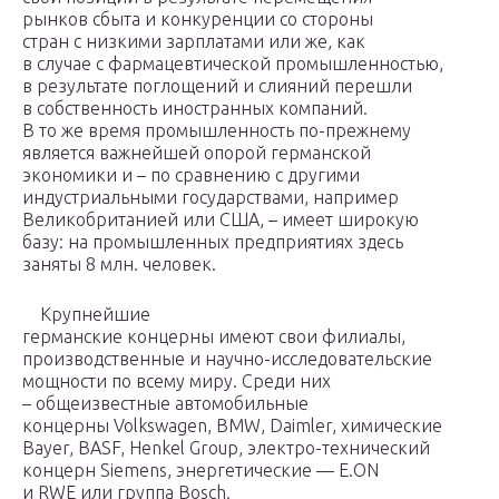
рынков сбыта и конкуренции со стороны
стран с низкими зарплатами или же, как
в случае с фармацевтической промышленностью,
в результате поглощений и слияний перешли
в собственность иностранных компаний.
В то же время промышленность по-прежнему
является важнейшей опорой германской
экономики и – по сравнению с другими
индустриальными государствами, например
Великобританией или США, – имеет широкую
базу: на промышленных предприятиях здесь
заняты 8 млн. человек.
Крупнейшие
германские концерны имеют свои филиалы,
производственные и научно-исследовательские
мощности по всему миру. Среди них
– общеизвестные автомобильные
концерны
Volkswagen
,
BMW
,
Daimler
, химические
Bayer
,
BASF
,
Henkel Group
, электро-технический
концерн
Siemens
, энергетические —
E.ON
и
RWE
или группа
Bosch
.