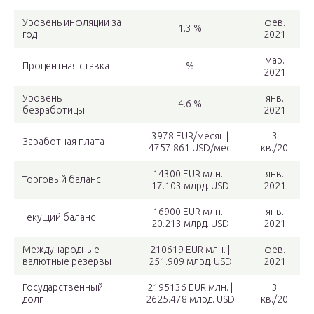
Уровень инфляции за
фев.
1.3 %
год
2021
мар.
Процентная ставка
%
2021
Уровень
янв.
4.6 %
безработицы
2021
3978 EUR/месяц |
3
Заработная плата
4757.861 USD/мес
кв./20
14300 EUR млн. |
янв.
Торговый баланс
17.103 млрд. USD
2021
16900 EUR млн. |
янв.
Текущий баланс
20.213 млрд. USD
2021
Международные
210619 EUR млн. |
фев.
валютные резервы
251.909 млрд. USD
2021
Государственный
2195136 EUR млн. |
3
долг
2625.478 млрд. USD
кв./20