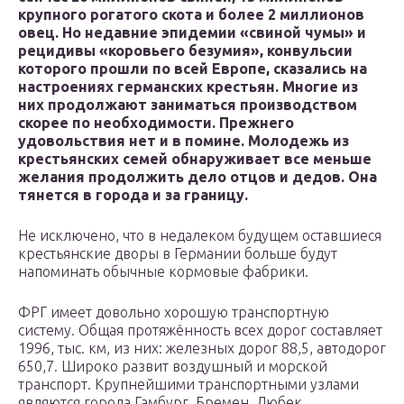
крупного рогатого скота и более 2 миллионов
овец. Но недавние эпидемии «свиной чумы» и
рецидивы «коровьего безумия», конвульсии
которого прошли по всей Европе, сказались на
настроениях германских крестьян. Многие из
них продолжают заниматься производством
скорее по необходимости. Прежнего
удовольствия нет и в помине. Молодежь из
крестьянских семей обнаруживает все меньше
желания продолжить дело отцов и дедов. Она
тянется в города и за границу.
Не исключено, что в недалеком будущем оставшиеся
крестьянские дворы в Германии больше будут
напоминать обычные кормовые фабрики.
ФРГ имеет довольно хорошую транспортную
систему. Общая протяжённость всех дорог составляет
1996, тыс. км, из них: железных дорог 88,5, автодорог
650,7. Широко развит воздушный и морской
транспорт. Крупнейшими транспортными узлами
являются города Гамбург, Бремен, Любек,