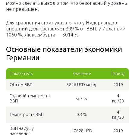
можно сделать вывод о том, что безопасный уровень
не превышен.
Для сравнения стоит указать, что у Нидерландов
внешний долг составляет 309 % от ВВП, у Ирландии
1060 %, Люксембурга — 3014 %.
Основные показатели экономики
Германии
Показатель
Значение
Период
Объем ВВП
3846 USD млрд.
2019
Годовой темп роста
4
-3.7 %
ВВП
кв./20
4
Темпы роста ВВП
0.3 %
кв./20
ВВП на душу
47628 USD
2019
населения