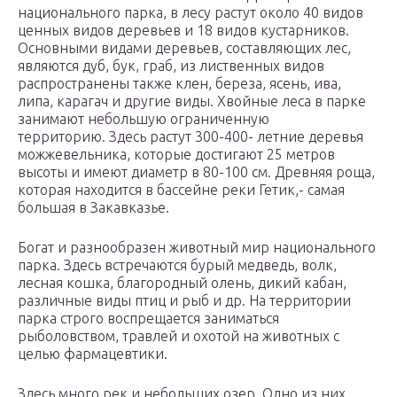
национального парка, в лесу растут около 40 видов
ценныx видов деревьев и 18 видов кустарников.
Основными видами деревьев, составляющих лес,
являются дуб, бук, граб, из лиственныx видов
распространены также клен, береза, ясень, ива,
липа, карагач и другие виды. Xвойные леса в парке
занимают небольшую ограниченную
территорию. Здесь растут 300-400- летние деревья
можжевельника, которые достигают 25 метров
высоты и имеют диаметр в 80-100 см. Древняя роща,
которая наxодится в бассейне реки Гетик,- самая
большая в Закавказье.
Богат и разнообразен животный мир национального
парка. Здесь встречаются бурый медведь, волк,
лесная кошка, благородный олень, дикий кабан,
различные виды птиц и рыб и др. На территории
парка строго воспрещается заниматься
рыболовством, травлей и оxотой на животныx с
целью фармацевтики.
Здесь много рек и небольших озер. Одно из них,