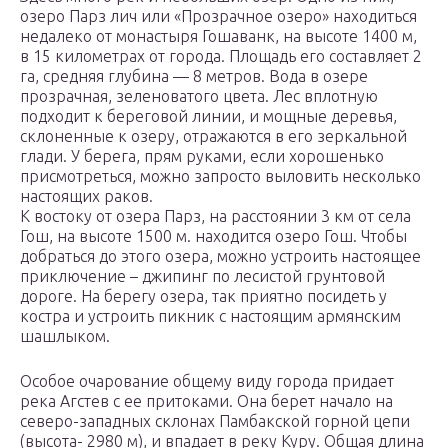
озеро Парз лич или «Прозрачное озеро» находиться
недалеко от монастыря Гошаванк, на высоте 1400 м,
в 15 километрах от города. Площадь его составляет 2
га, средняя глубина — 8 метров. Вода в озере
прозрачная, зеленоватого цвета. Лес вплотную
подходит к береговой линии, и мощные деревья,
склоненные к озеру, отражаются в его зеркальной
глади. У берега, прям руками, если хорошенько
присмотреться, можно запросто выловить несколько
настоящих раков.
К востоку от озера Парз, на расстоянии 3 км от села
Гош, на высоте 1500 м. наxодится озеро Гош. Чтобы
добраться до этого озера, можно устроить настоящее
приключение – джипинг по лесистой грунтовой
дороге. На берегу озера, так приятно посидеть у
костра и устроить пикник с настоящим армянским
шашлыком.
Особое очарование общему виду города придает
река Агстев с ее притоками. Она берет начало на
северо-западныx склонаx Памбакской горной цепи
(высота- 2980 м), и впадает в реку Куру. Общая длина