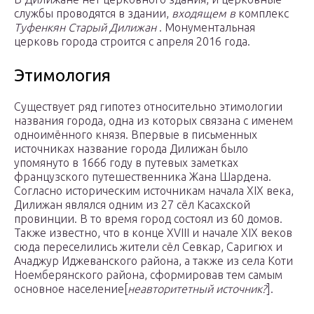
службы проводятся в здании,
входящем в
комплекс
Туфенкян Старый Дилижан
. Монументальная
церковь города строится с апреля 2016 года.
Этимология
Существует ряд гипотез относительно этимологии
названия города, одна из которых связана с именем
одноимённого князя. Впервые в письменных
источниках название города Дилижан было
упомянуто в 1666 году в путевых заметках
французского путешественника Жана Шардена.
Согласно историческим источникам начала XIX века,
Дилижан являлся одним из 27 сёл Касахской
провинции. В то время город состоял из 60 домов.
Также известно, что в конце XVIII и начале XIX веков
сюда переселились жители сёл Севкар, Саригюх и
Ачаджур Иджеванского района, а также из села Коти
Ноемберянского района, сформировав тем самым
основное население[
неавторитетный источник?
].