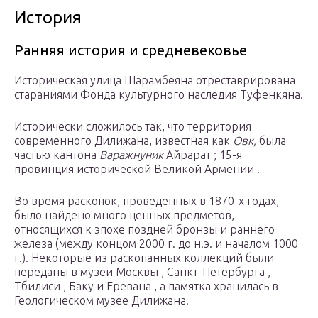
История
Ранняя история и средневековье
Историческая улица Шарамбеяна отреставрирована
стараниями Фонда культурного наследия Туфенкяна.
Исторически сложилось так, что территория
современного Дилижана, известная как
Овк,
была
частью кантона
Варажнуник
Айрарат ; 15-я
провинция исторической Великой Армении .
Во время раскопок, проведенных в 1870-х годах,
было найдено много ценных предметов,
относящихся к эпохе поздней
бронзы
и раннего
железа (между концом 2000 г. до н.э. и началом 1000
г.). Некоторые из раскопанных коллекций были
переданы в музеи Москвы , Санкт-Петербурга ,
Тбилиси , Баку и Еревана , а памятка хранилась в
Геологическом музее Дилижана.