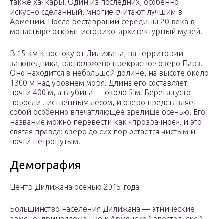
также хачкары. Один из последних, особенно
искусно сделанный, многие считают лучшим в
Армении. После реставрации середины 20 века в
монастыре открыт историко-архитектурный музей.
В 15 км к востоку от Дилижана, на территории
заповедника, расположено прекрасное озеро Парз.
Оно находится в небольшой долине, на высоте около
1300 м над уровнем моря. Длина его составляет
почти 400 м, а глубина — около 5 м. Берега густо
поросли лиственным лесом, и озеро представляет
собой особенно впечатляющее зрелище осенью. Его
название можно перевести как «прозрачное», и это
святая правда: озеро до сих пор остаётся чистым и
почти нетронутым.
Демография
Центр Дилижана осенью 2015 года
Большинство населения Дилижана — этнические
армяне, принадлежащие к Армянской апостольской