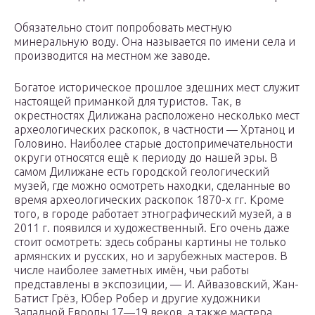
Обязательно стоит попробовать местную
минеральную воду. Она называется по имени села и
производится на местном же заводе.
Богатое историческое прошлое здешних мест служит
настоящей приманкой для туристов. Так, в
окрестностях Дилижана расположено несколько мест
археологических раскопок, в частности — Хртаноц и
Головино. Наиболее старые достопримечательности
округи относятся ещё к периоду до нашей эры. В
самом Дилижане есть городской геологический
музей, где можно осмотреть находки, сделанные во
время археологических раскопок 1870-х гг. Кроме
того, в городе работает этнографический музей, а в
2011 г. появился и художественный. Его очень даже
стоит осмотреть: здесь собраны картины не только
армянских и русских, но и зарубежных мастеров. В
числе наиболее заметных имён, чьи работы
представлены в экспозиции, — И. Айвазовский, Жан-
Батист Грёз, Юбер Робер и другие художники
Западной Европы 17—19 веков, а также мастера