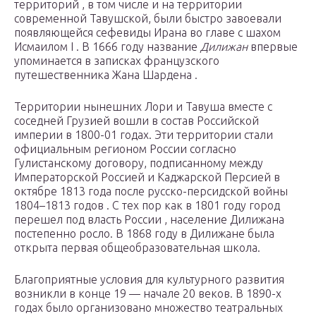
территорий , в том числе и на территории
современной Тавушской, были быстро завоевали
появляющейся сефевиды Ирана во главе с шахом
Исмаилом I . В 1666 году название
Дилижан
впервые
упоминается в записках французского
путешественника Жана Шардена .
Территории нынешних Лори и Тавуша вместе с
соседней Грузией вошли в состав Российской
империи в 1800-01 годах. Эти территории стали
официальным регионом России согласно
Гулистанскому договору, подписанному между
Императорской Россией и Каджарской Персией в
октябре 1813 года после русско-персидской войны
1804–1813 годов . С тех пор как в 1801 году город
перешел под власть России , население Дилижана
постепенно росло. В 1868 году в Дилижане была
открыта первая общеобразовательная школа.
Благоприятные условия для культурного развития
возникли в конце 19 — начале 20 веков. В 1890-х
годах было организовано множество театральных