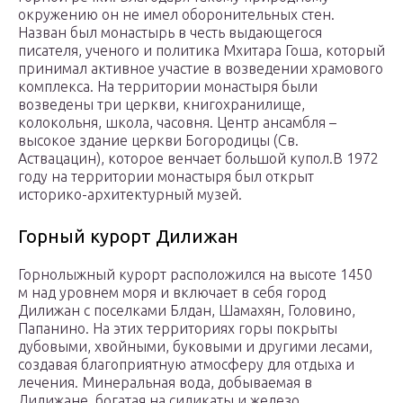
окружению он не имел оборонительных стен.
Назван был монастырь в честь выдающегося
писателя, ученого и политика Мхитара Гоша, который
принимал активное участие в возведении храмового
комплекса. На территории монастыря были
возведены три церкви, книгохранилище,
колокольня, школа, часовня. Центр ансамбля –
высокое здание церкви Богородицы (Св.
Аствацацин), которое венчает большой купол.В 1972
году на территории монастыря был открыт
историко-архитектурный музей.
Горный курорт Дилижан
Горнолыжный курорт расположился на высоте 1450
м над уровнем моря и включает в себя город
Дилижан с поселками Блдан, Шамахян, Головино,
Папанино. На этих территориях горы покрыты
дубовыми, хвойными, буковыми и другими лесами,
создавая благоприятную атмосферу для отдыха и
лечения. Минеральная вода, добываемая в
Дилижане, богатая на силикаты и железо,