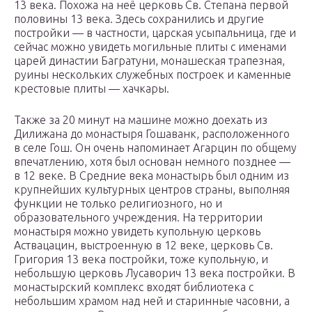
13 века. Похожа на неё церковь Св. Степана первой
половины 13 века. Здесь сохранились и другие
постройки — в частности, царская усыпальница, где и
сейчас можно увидеть могильные плиты с именами
царей династии Багратуни, монашеская трапезная,
руины нескольких служебных построек и каменные
крестовые плиты — хачкары.
Также за 20 минут на машине можно доехать из
Дилижана до монастыря Гошаванк, расположенного
в селе Гош. Он очень напоминает Агарцин по общему
впечатлению, хотя был основан немного позднее —
в 12 веке. В Средние века монастырь был одним из
крупнейших культурных центров страны, выполняя
функции не только религиозного, но и
образовательного учреждения. На территории
монастыря можно увидеть купольную церковь
Аствацацин, выстроенную в 12 веке, церковь Св.
Григория 13 века постройки, тоже купольную, и
небольшую церковь Лусаворич 13 века постройки. В
монастырский комплекс входят библиотека с
небольшим храмом над ней и старинные часовни, а