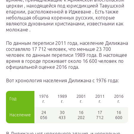
церкви , находящейся под юрисдикцией Тавушской
епархии, расположенной в Иджеване . Есть также
небольшая община коренных русских, которые
являются духовными христианами, известными как
молокане .
По данным переписи 2011 года, население Дилижана
составляло 17 712 человек, что меньше 23 700
человек по данным переписи 1989 года. В настоящее
время в городе проживает около 16 600 человек по
официальной оценке 2016 года.
Вот хронология населения Дилижана с 1976 года:
1976
1989
2001
2011
2016
Год
г.
г.
г.
г.
г.
24
30
16
17
16
Население
056
433
202
712
600
В Дилижане нет церковного здания, и церковные