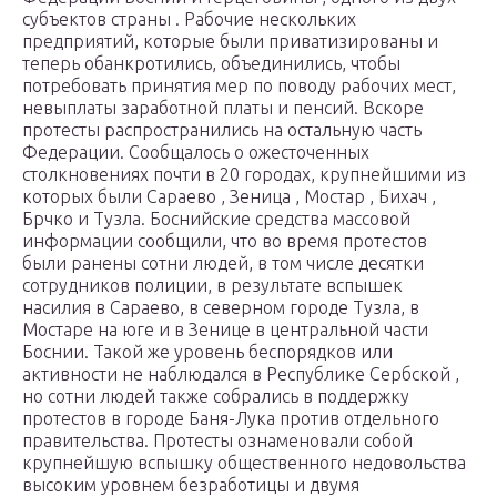
субъектов страны . Рабочие нескольких
предприятий, которые были приватизированы и
теперь обанкротились, объединились, чтобы
потребовать принятия мер по поводу рабочих мест,
невыплаты заработной платы и пенсий. Вскоре
протесты распространились на остальную часть
Федерации. Сообщалось о ожесточенных
столкновениях почти в 20 городах, крупнейшими из
которых были
Сараево
,
Зеница
,
Мостар
,
Бихач
,
Брчко
и Тузла. Боснийские средства массовой
информации сообщили, что во время протестов
были ранены сотни людей, в том числе десятки
сотрудников полиции, в результате вспышек
насилия в Сараево, в северном городе Тузла, в
Мостаре на юге и в Зенице в центральной части
Боснии. Такой же уровень беспорядков или
активности не наблюдался в
Республике Сербской
,
но сотни людей также собрались в поддержку
протестов в городе
Баня-Лука
против отдельного
правительства. Протесты ознаменовали собой
крупнейшую вспышку общественного недовольства
высоким уровнем безработицы и двумя