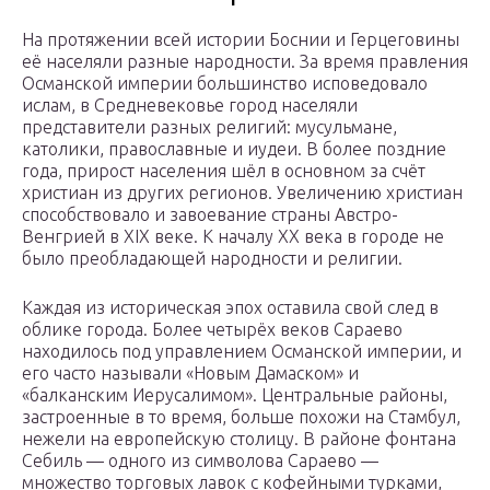
На протяжении всей истории Боснии и Герцеговины
её населяли разные народности. За время правления
Османской империи большинство исповедовало
ислам, в Средневековье город населяли
представители разных религий: мусульмане,
католики, православные и иудеи. В более поздние
года, прирост населения шёл в основном за счёт
христиан из других регионов. Увеличению христиан
способствовало и завоевание страны Австро-
Венгрией в XIX веке. К началу XX века в городе не
было преобладающей народности и религии.
Каждая из историческая эпох оставила свой след в
облике города. Более четырёх веков Сараево
находилось под управлением Османской империи, и
его часто называли «Новым Дамаском» и
«балканским Иерусалимом». Центральные районы,
застроенные в то время, больше похожи на Стамбул,
нежели на европейскую столицу. В районе фонтана
Себиль — одного из символова Сараево —
множество торговых лавок с кофейными турками,