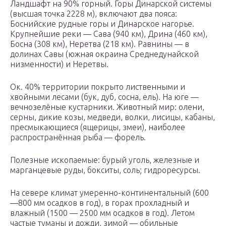
Ландшафт на 90% горный. Горы Динарской системы
(высшая точка 2228 м), включают два пояса:
Боснийские рудные горы и Динарское нагорье.
Крупнейшие реки — Сава (940 км), Дрина (460 км),
Босна (308 км), Неретва (218 км). Равнины — в
долинах Савы (южная окраина Среднедунайской
низменности) и Неретвы.
Ок. 40% территории покрыто лиственными и
хвойными лесами (бук, дуб, сосна, ель). На юге —
вечнозелёные кустарники. Животный мир: олени,
серны, дикие козы, медведи, волки, лисицы, кабаны,
пресмыкающиеся (ящерицы, змеи), наиболее
распространённая рыба — форель.
Полезные ископаемые: бурый уголь, железные и
марганцевые руды, бокситы, соль; гидроресурсы.
На севере климат умеренно-континентальный (600
—800 мм осадков в год), в горах прохладный и
влажный (1500 — 2500 мм осадков в год). Летом
частые туманы и дожди, зимой — обильные