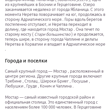
из крупнейших в Боснии и Герцеговине. Озеро
заканчивается недалеко от города Ябланица. С этого
момента Неретва поворачивает на юг, продолжаясь в
сторону Адриатического моря . Горы вдоль берегов
постепенно отступают, и Неретва переходит в
долину, где находится город Мостар . Она течет по
старому мосту (
Стари большинство
) и продолжается,
теперь шире, в сторону города Чаплине и дельты
Неретва в Хорватии и впадает в Адриатическое море
.
Города и поселки
Самый крупный город — Мостар , расположенный в
центре региона. Другие крупные города включают
Требине , Столац , Широки Бриег , Посушье ,
Любушки , Груде , Конич и Чаплина .
Мостар — самый известный городской район и
официальная столица. Это единственный город с
населением более 100 000 человек. В Герцеговине