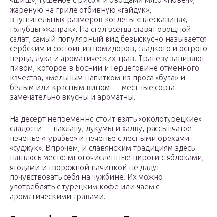
«шиш», тушеное с рисом и овощами мясо «гювеч»,
жареную на гриле отбивную «гайдук»,
внушительных размеров котлеты «плескавица»,
голубцы «жапрак». На стол всегда ставят овощной
салат, самый популярный вид безыскусно называется
сербским и состоит из помидоров, сладкого и острого
перца, лука и ароматических трав. Трапезу запивают
пивом, которое в Боснии и Герцеговине отменного
качества, хмельным напитком из проса «буза» и
белым или красным вином — местные сорта
замечательно вкусны и ароматны.
На десерт непременно стоит взять «околотурецкие»
сладости — пахлаву, лукумы и халву, рассыпчатое
печенье «гурабье» и печенье с лесными орехами
«суджук». Впрочем, и славянским традициям здесь
нашлось место: многочисленные пироги с яблоками,
ягодами и творожной начинкой не дадут
почувствовать себя на чужбине. Их можно
употреблять с турецким кофе или чаем с
ароматическими травами.