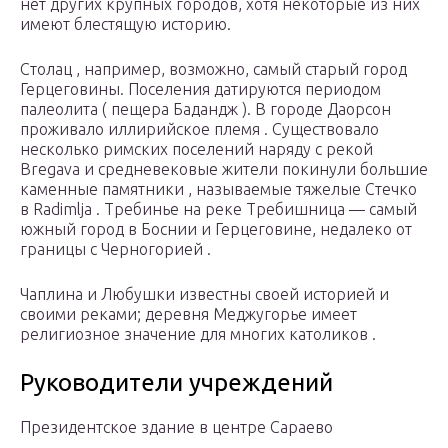
нет других крупных городов, хотя некоторые из них
имеют блестящую историю.
Столац , например, возможно, самый старый город
Герцеговины. Поселения датируются периодом
палеолита ( пещера Бадандж ). В городе
Даорсон
проживало иллирийское племя . Существовало
несколько римских поселений наряду с
рекой
Bregava
и
средневековые
жители покинули большие
каменные памятники , называемые тяжелые
Стечко
в
Radimlja
.
Требинье
на реке Требишница — самый
южный город в Боснии и Герцеговине, недалеко от
границы с
Черногорией
.
Чаплина и Любушки известны своей историей и
своими реками; деревня Меджугорье имеет
религиозное значение для многих католиков .
Руководители учреждений
Президентское здание в центре Сараево