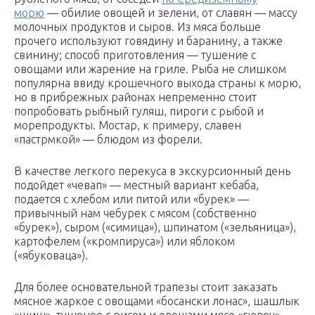
морю
— обилие овощей и зелени, от славян — массу
молочных продуктов и сыров. Из мяса больше
прочего используют говядину и баранину, а также
свинину; способ приготовления — тушение с
овощами или жарение на гриле. Рыба не слишком
популярна ввиду крошечного выхода страны к морю,
но в прибрежных районах непременно стоит
попробовать рыбный гуляш, пироги с рыбой и
морепродукты. Мостар, к примеру, славен
«пастрмкой» — блюдом из форели.
В качестве легкого перекуса в экскурсионный день
подойдет «чевап» — местный вариант кебаба,
подается с хлебом или питой или «бурек» —
привычный нам чебурек с мясом (собственно
«бурек»), сыром («симица»), шпинатом («зельяница»),
картофелем («кромпируса») или яблоком
(«ябуковаца»).
Для более основательной трапезы стоит заказать
мясное жаркое с овощами «босански лонас», шашлык